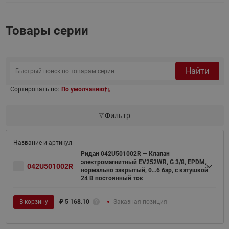
Товары серии
Найти
Сортировать по:
По умолчанию
Фильтр
Ридан 042U501002R — Клапан
электромагнитный EV252WR, G 3/8, EPDM,
042U501002R
нормально закрытый, 0…6 бар, с катушкой
24 В постоянный ток
В корзину
₽
5 168.10
Заказная позиция