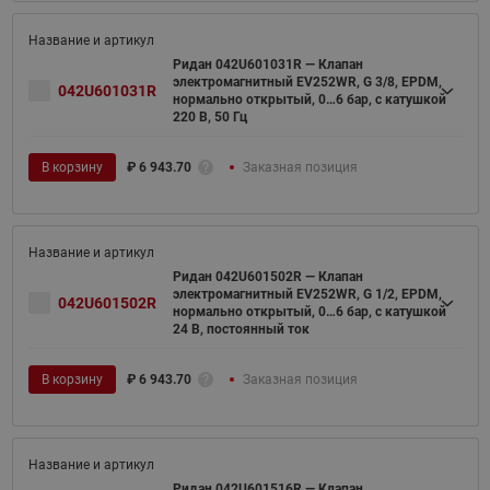
Ридан 042U601031R — Клапан
электромагнитный EV252WR, G 3/8, EPDM,
042U601031R
нормально открытый, 0…6 бар, с катушкой
220 В, 50 Гц
В корзину
₽
6 943.70
Заказная позиция
Ридан 042U601502R — Клапан
электромагнитный EV252WR, G 1/2, EPDM,
042U601502R
нормально открытый, 0…6 бар, с катушкой
24 В, постоянный ток
В корзину
₽
6 943.70
Заказная позиция
Ридан 042U601516R — Клапан