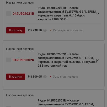
Ридан 042U502031R — Клапан
электромагнитный EV252WR, G 3/4, EPDM,
042U502031R
нормально закрытый, 0…10 бар, с
катушкой 220В, 50 Гц
В корзину
₽
5 738.50
Регулярные поставки
Ридан 042U502502R — Клапан
электромагнитный EV252WR, G 1, EPDM,
042U502502R
нормально закрытый, 0…6 бар, с катушкой
24 В постоянный ток
В корзину
₽
8 909.05
Заказная позиция
Ридан 042U502503R — Клапан
электромагнитный EV252WR, G 1, EPDM,