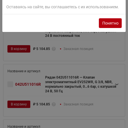
Оставаясь на сайте, вы соглашаетесь с их использованием.
Ридан 042U511002R — Клапан
Понятно
электромагнитный EV252WR, G 3/8, NBR,
042U511002R
нормально закрытый, 0…6 бар, с катушкой
24 В постоянный ток
В корзину
₽
5 104.85
Заказная позиция
Ридан 042U511016R — Клапан
электромагнитный EV252WR, G 3/8, NBR,
042U511016R
нормально закрытый, 0…6 бар, с катушкой
24 В, 50 Гц
В корзину
₽
5 104.85
Заказная позиция