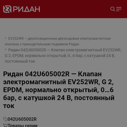
EV252WR — двухпозиционные двухходовые электромагнитные
клапаны с принудительным подъемом Ридан
Ридан 042U605002R — Клапан электромагнитный EV252WR,
G 2, EPDM, нормально открытый, 0…6 бар, с катушкой 24 В,
постоянный ток
Ридан 042U605002R — Клапан
электромагнитный EV252WR, G 2,
EPDM, нормально открытый, 0…6
бар, с катушкой 24 В, постоянный
ток
042U605002R
Товары серии