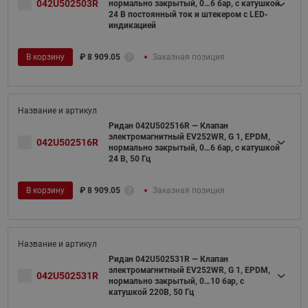
042U502503R
нормально закрытый, 0…6 бар, с катушкой
24 В постоянный ток и штекером с LED-
индикацией
В корзину
₽
8 909.05
Заказная позиция
Ридан 042U502516R — Клапан
электромагнитный EV252WR, G 1, EPDM,
042U502516R
нормально закрытый, 0…6 бар, с катушкой
24 В, 50 Гц
В корзину
₽
8 909.05
Заказная позиция
Ридан 042U502531R — Клапан
электромагнитный EV252WR, G 1, EPDM,
042U502531R
нормально закрытый, 0…10 бар, с
катушкой 220В, 50 Гц