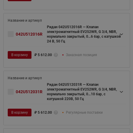
Ридан 042U512016R — Клапан
электромагнитный EV252WR, G 3/4, NBR,
042U512016R
нормально закрытый, 0…6 бар, с катушкой
24 В, 50 Гц
В корзину
₽
5 612.00
Заказная позиция
Ридан 042U512031R — Клапан
электромагнитный EV252WR, G 3/4, NBR,
042U512031R
нормально закрытый, 0…10 бар, с
катушкой 220В, 50 Гц
В корзину
₽
5 612.00
Регулярные поставки