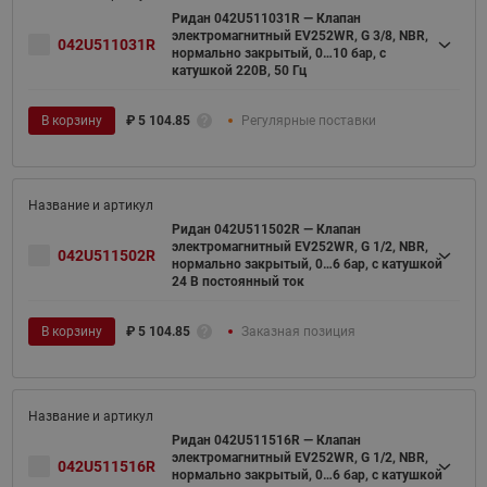
Ридан 042U511031R — Клапан
электромагнитный EV252WR, G 3/8, NBR,
042U511031R
нормально закрытый, 0…10 бар, с
катушкой 220В, 50 Гц
В корзину
₽
5 104.85
Регулярные поставки
Ридан 042U511502R — Клапан
электромагнитный EV252WR, G 1/2, NBR,
042U511502R
нормально закрытый, 0…6 бар, с катушкой
24 В постоянный ток
В корзину
₽
5 104.85
Заказная позиция
Ридан 042U511516R — Клапан
электромагнитный EV252WR, G 1/2, NBR,
042U511516R
нормально закрытый, 0…6 бар, с катушкой