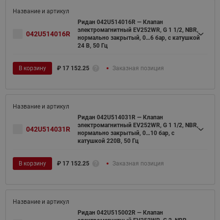
Ридан 042U514016R — Клапан
электромагнитный EV252WR, G 1 1/2, NBR,
042U514016R
нормально закрытый, 0…6 бар, с катушкой
24 В, 50 Гц
В корзину
₽
17 152.25
Заказная позиция
Ридан 042U514031R — Клапан
электромагнитный EV252WR, G 1 1/2, NBR,
042U514031R
нормально закрытый, 0…10 бар, с
катушкой 220В, 50 Гц
В корзину
₽
17 152.25
Заказная позиция
Ридан 042U515002R — Клапан