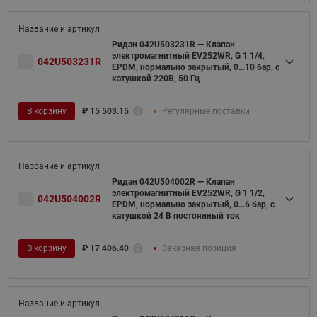
Ридан 042U503231R — Клапан
электромагнитный EV252WR, G 1 1/4,
042U503231R
EPDM, нормально закрытый, 0…10 бар, с
катушкой 220В, 50 Гц
В корзину
₽
15 503.15
Регулярные поставки
Ридан 042U504002R — Клапан
электромагнитный EV252WR, G 1 1/2,
042U504002R
EPDM, нормально закрытый, 0…6 бар, с
катушкой 24 В постоянный ток
В корзину
₽
17 406.40
Заказная позиция