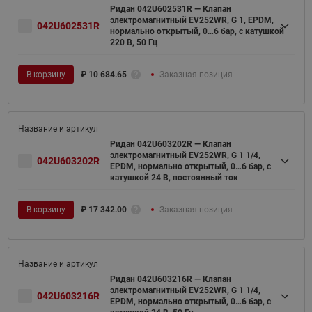
Ридан 042U602531R — Клапан
электромагнитный EV252WR, G 1, EPDM,
042U602531R
нормально открытый, 0…6 бар, с катушкой
220 В, 50 Гц
В корзину
₽
10 684.65
Заказная позиция
Ридан 042U603202R — Клапан
электромагнитный EV252WR, G 1 1/4,
042U603202R
EPDM, нормально открытый, 0…6 бар, с
катушкой 24 В, постоянный ток
В корзину
₽
17 342.00
Заказная позиция
Ридан 042U603216R — Клапан
электромагнитный EV252WR, G 1 1/4,
042U603216R
EPDM, нормально открытый, 0…6 бар, с