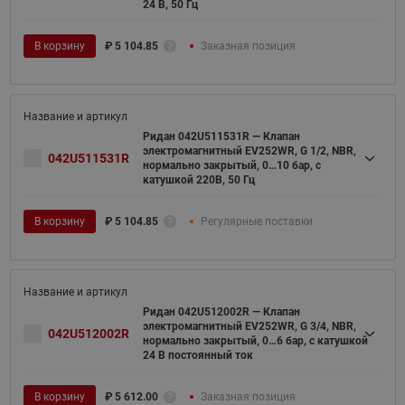
24 В, 50 Гц
В корзину
₽
5 104.85
Заказная позиция
Ридан 042U511531R — Клапан
электромагнитный EV252WR, G 1/2, NBR,
042U511531R
нормально закрытый, 0…10 бар, с
катушкой 220В, 50 Гц
В корзину
₽
5 104.85
Регулярные поставки
Ридан 042U512002R — Клапан
электромагнитный EV252WR, G 3/4, NBR,
042U512002R
нормально закрытый, 0…6 бар, с катушкой
24 В постоянный ток
В корзину
₽
5 612.00
Заказная позиция