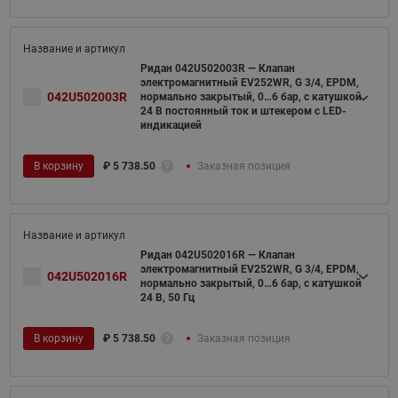
Ридан 042U502003R — Клапан
электромагнитный EV252WR, G 3/4, EPDM,
042U502003R
нормально закрытый, 0…6 бар, с катушкой
24 В постоянный ток и штекером с LED-
индикацией
В корзину
₽
5 738.50
Заказная позиция
Ридан 042U502016R — Клапан
электромагнитный EV252WR, G 3/4, EPDM,
042U502016R
нормально закрытый, 0…6 бар, с катушкой
24 В, 50 Гц
В корзину
₽
5 738.50
Заказная позиция