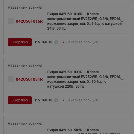
Ридан 042U501016R — Клапан
электромагнитный EV252WR, G 3/8, EPDM,
042U501016R
нормально закрытый, 0…6 бар, с катушкой
24 В, 50 Гц
В корзину
₽
5 168.10
Заказная позиция
Ридан 042U501031R — Клапан
электромагнитный EV252WR, G 3/8, EPDM,
042U501031R
нормально закрытый, 0…10 бар, с
катушкой 220В, 50 Гц
В корзину
₽
5 168.10
Заказная позиция
Ридан 042U501502R — Клапан