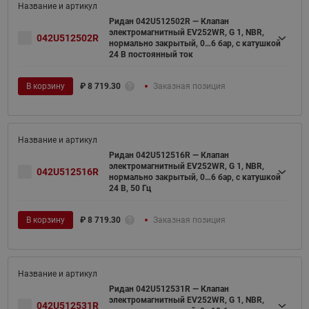
Ридан 042U512502R — Клапан
электромагнитный EV252WR, G 1, NBR,
042U512502R
нормально закрытый, 0…6 бар, с катушкой
24 В постоянный ток
В корзину
₽
8 719.30
Заказная позиция
Ридан 042U512516R — Клапан
электромагнитный EV252WR, G 1, NBR,
042U512516R
нормально закрытый, 0…6 бар, с катушкой
24 В, 50 Гц
В корзину
₽
8 719.30
Заказная позиция
Ридан 042U512531R — Клапан
электромагнитный EV252WR, G 1, NBR,
042U512531R