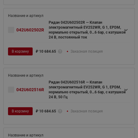
Ридан 042U602502R — Клапан
электромагнитный EV252WR, G 1, EPDM,
042U602502R
нормально открытый, 0…6 бар, с катушкой
24 В, постоянный ток
В корзину
₽
10 684.65
Заказная позиция
Ридан 042U602516R — Клапан
электромагнитный EV252WR, G 1, EPDM,
042U602516R
нормально открытый, 0…6 бар, с катушкой
24 В, 50 Гц
В корзину
₽
10 684.65
Заказная позиция