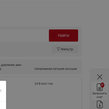
ы
Нержавеющие краны шаровые
запорные Ридан
Затворы дисковые Ридан
Латунные обратные клапаны
Ридан
Найти
Чугунные обратные клапаны/
затворы Ридан
Фильтр
Нержавеющие обратные
клапаны Ридан
 давления, мин-
Фильтры сетчатые Ридан ФСФ
р
Напряжение питания катушки
Балансировочные клапаны для
наружных систем
24 В пост.ток
₽
Сильфонные компенсаторы
для наружных систем
Запросить
счет
Фильтры сетчатые Ридан ФСФ
для наружных систем