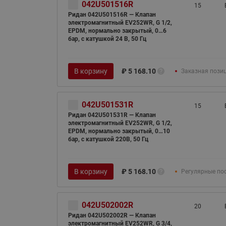
042U501516R
15
Ридан 042U501516R — Клапан
электромагнитный EV252WR, G 1/2,
EPDM, нормально закрытый, 0…6
бар, с катушкой 24 В, 50 Гц
В корзину
₽
5 168.10
Заказная пози
042U501531R
15
Ридан 042U501531R — Клапан
электромагнитный EV252WR, G 1/2,
EPDM, нормально закрытый, 0…10
бар, с катушкой 220В, 50 Гц
В корзину
₽
5 168.10
Регулярные по
042U502002R
20
Ридан 042U502002R — Клапан
электромагнитный EV252WR, G 3/4,