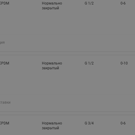
EPDM
Нормально
G 1/2
0-6
закрытый
ция
EPDM
Нормально
G 1/2
0-10
закрытый
ставки
EPDM
Нормально
G 3/4
0-6
закрытый