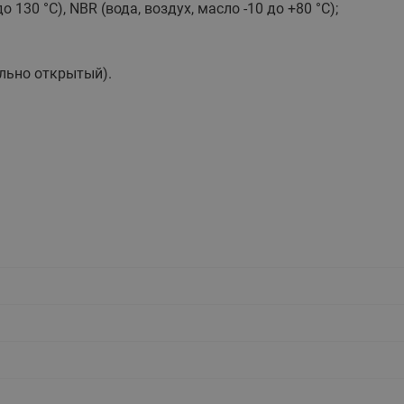
130 °C), NBR (вода, воздух, масло -10 до +80 °C);
этажные для систем отоп
TDU-R Ридан
Показать все
Квартирные станции ШК
льно открытый).
Ридан
Учёт тепловой энергии
Чиллеры (холодильн
Коллекторы
машины)
Квартирные приборы учёта
распределительные
Чиллеры с воздушным
Распределители INDIV
Квартирные тепловые пу
охлаждением конденсато
MyFlat
Коммерческий (Общедомовой)
серии RCH
учет тепловой энергии
Показать все
Автоматизированная система
учета энергоресурсов
Узлы регулирования
Преобразователи час
приточных установок
Преобразователь частот
Ридан RF-51
Узлы теплоснабжения с 3-