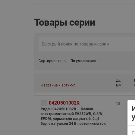
Товары серии
ВСЯ ПРОДУКЦИЯ
Сортировать по:
По умолчанию
Ду,
Название и артикул
мм
042U501002R
15
Ридан 042U501002R — Клапан
электромагнитный EV252WR, G 3/8,
EPDM, нормально закрытый, 0…6
бар, с катушкой 24 В постоянный ток
П