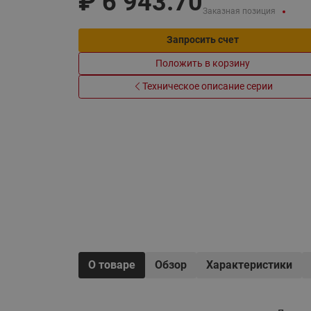
₽
6 943.70
Электрообогрев
Заказная позиция
Системы водоснабжения
Запросить счет
Положить в корзину
Техническое описание серии
О товаре
Обзор
Характеристики