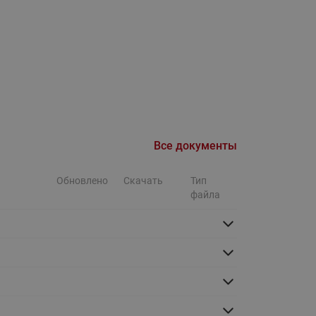
Ридан
ления
С
ые
Трубопроводная арматура
Стальные краны запорно-
регулирующие Ридан
нкты
ра
Стальные краны шаровые
Все документы
запорные Ридан
Обновлено
Скачать
Тип
Привод электрический АМВ
файла
для шаровых кранов RJIP
Premium (Премиум)
Показать все
Краны шаровые чугунные
Ридан
тоты
Латунные краны шаровые
ы
запорные Ридан (код
065B83xxR)