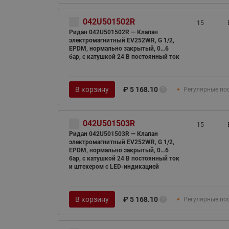
042U501502R
15
Ридан 042U501502R — Клапан
электромагнитный EV252WR, G 1/2,
EPDM, нормально закрытый, 0…6
бар, с катушкой 24 В постоянный ток
В корзину
₽
5 168.10
Регулярные по
042U501503R
15
Ридан 042U501503R — Клапан
электромагнитный EV252WR, G 1/2,
EPDM, нормально закрытый, 0…6
бар, с катушкой 24 В постоянный ток
и штекером с LED-индикацией
В корзину
₽
5 168.10
Регулярные по