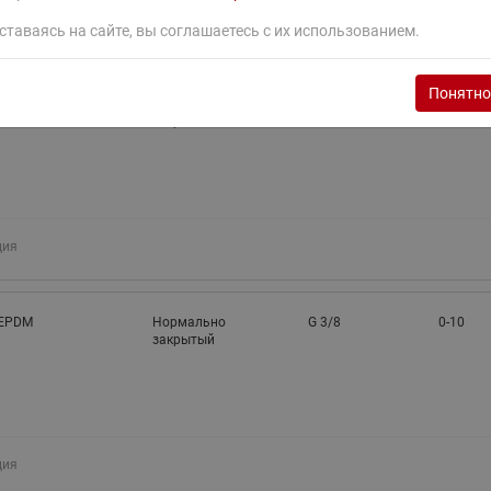
ция
ставаясь на сайте, вы соглашаетесь с их использованием.
Понятно
EPDM
Нормально
G 3/8
0-6
закрытый
ция
EPDM
Нормально
G 3/8
0-10
закрытый
ция