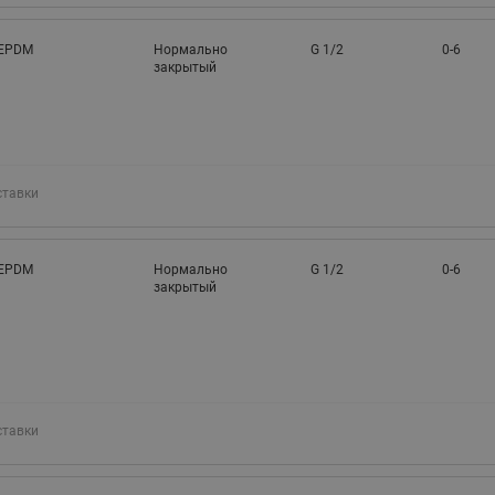
EPDM
Нормально
G 1/2
0-6
закрытый
ставки
EPDM
Нормально
G 1/2
0-6
закрытый
ставки