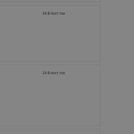
065B82xxR)
Латунные фильтры сетчатые
24 В пост.ток
Ридан (код 065B82xxR)
Воздухоотводчики Airvent-R
Ридан (код 06582xxR)
24 В пост.ток