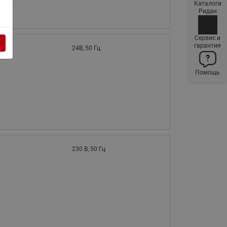
Каталоги
Латунные фильтры сетчатые
Ридан
Ридан (код 065B83xxR)
Нержавеющие фильтры
Сервис и
гарантия
сетчатые Ридан
24В, 50 Гц
Воздухоотводчики Airvent-R
Помощь
(Вентиляция) Ридан (код
06583xxR)
Компенсаторы осевые
сильфонные Ридан
Регуляторы давления Ридан
Клапаны редукционные Ридан
230 В, 50 Гц
Гибкие вставки
Предохранительные клапаны
RSV
Латунные краны шаровые
запорные Ридан (код