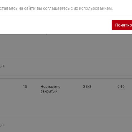
ция
ставаясь на сайте, вы соглашаетесь с их использованием.
Понятно
15
Нормально
G 3/8
0-6
закрытый
ция
15
Нормально
G 3/8
0-10
закрытый
ция