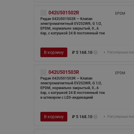
042U501502R
EPDM
Ридан 042U501502R — Клапан
электромагнитный EV252WR, G 1/2,
EPDM, нормально закрытый, 0…6
бар, с катушкой 24 В постоянный ток
В корзину
₽
5 168.10
Регулярные по
042U501503R
EPDM
Ридан 042U501503R — Клапан
электромагнитный EV252WR, G 1/2,
EPDM, нормально закрытый, 0…6
бар, с катушкой 24 В постоянный ток
и штекером с LED-индикацией
В корзину
₽
5 168.10
Регулярные по