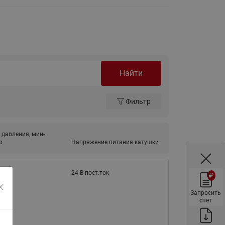
ы
Нержавеющие краны шаровые
запорные Ридан
Затворы дисковые Ридан
Латунные обратные клапаны
Ридан
Найти
Чугунные обратные клапаны/
затворы Ридан
Фильтр
Нержавеющие обратные
клапаны Ридан
 давления, мин-
Фильтры сетчатые Ридан ФСФ
р
Напряжение питания катушки
Балансировочные клапаны для
наружных систем
24 В пост.ток
₽
Сильфонные компенсаторы
для наружных систем
Запросить
счет
Фильтры сетчатые Ридан ФСФ
для наружных систем