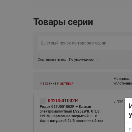
Товары серии
ВСЯ ПРОДУКЦИЯ
Сортировать по:
По умолчанию
Материал
Название и артикул
уплотнени
042U501002R
EPDM
Ридан 042U501002R — Клапан
электромагнитный EV252WR, G 3/8,
EPDM, нормально закрытый, 0…6
бар, с катушкой 24 В постоянный ток
П