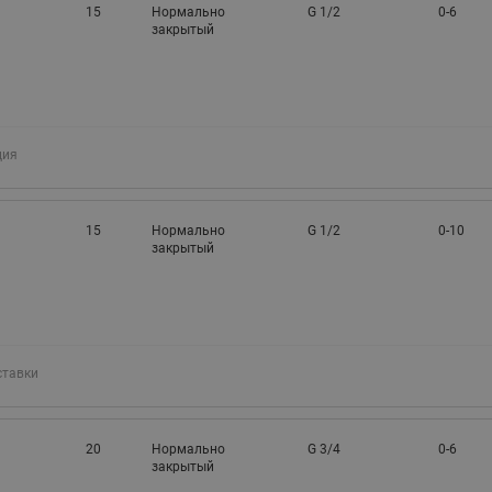
15
Нормально
G 1/2
0-6
закрытый
ция
15
Нормально
G 1/2
0-10
закрытый
ставки
20
Нормально
G 3/4
0-6
закрытый