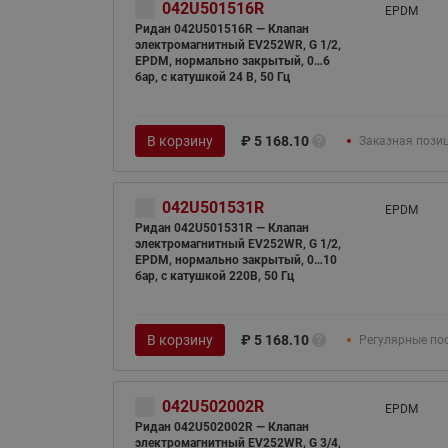
042U501516R
EPDM
Ридан 042U501516R — Клапан
электромагнитный EV252WR, G 1/2,
EPDM, нормально закрытый, 0…6
бар, с катушкой 24 В, 50 Гц
В корзину
₽
5 168.10
Заказная пози
042U501531R
EPDM
Ридан 042U501531R — Клапан
электромагнитный EV252WR, G 1/2,
EPDM, нормально закрытый, 0…10
бар, с катушкой 220В, 50 Гц
В корзину
₽
5 168.10
Регулярные по
042U502002R
EPDM
Ридан 042U502002R — Клапан
электромагнитный EV252WR, G 3/4,