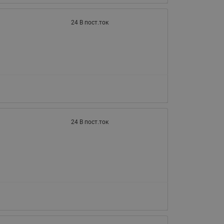
065B82xxR)
Латунные фильтры сетчатые
24 В пост.ток
Ридан (код 065B82xxR)
Воздухоотводчики Airvent-R
Ридан (код 06582xxR)
24 В пост.ток