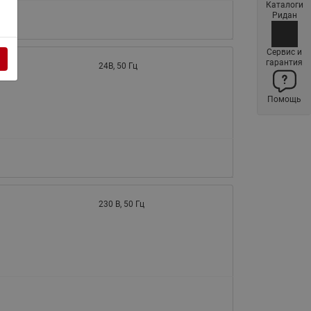
Каталоги
Латунные фильтры сетчатые
Ридан
Ридан (код 065B83xxR)
Нержавеющие фильтры
Сервис и
гарантия
сетчатые Ридан
24В, 50 Гц
Воздухоотводчики Airvent-R
Помощь
(Вентиляция) Ридан (код
06583xxR)
Компенсаторы осевые
сильфонные Ридан
Регуляторы давления Ридан
Клапаны редукционные Ридан
230 В, 50 Гц
Гибкие вставки
Предохранительные клапаны
RSV
Латунные краны шаровые
запорные Ридан (код