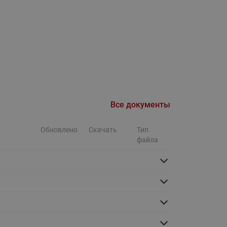
Ридан
ления
С
ые
Трубопроводная арматура
Стальные краны запорно-
регулирующие Ридан
нкты
ра
Стальные краны шаровые
Все документы
запорные Ридан
Обновлено
Скачать
Тип
Привод электрический АМВ
файла
для шаровых кранов RJIP
Premium (Премиум)
Показать все
Краны шаровые чугунные
Ридан
тоты
Латунные краны шаровые
ы
запорные Ридан (код
065B83xxR)