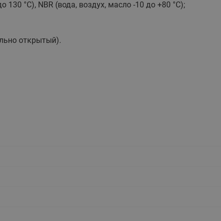
130 °C), NBR (вода, воздух, масло -10 до +80 °C);
этажные для систем отоп
TDU-R Ридан
Показать все
Квартирные станции ШК
льно открытый).
Ридан
Учёт тепловой энергии
Чиллеры (холодильн
Коллекторы
машины)
Квартирные приборы учёта
распределительные
Чиллеры с воздушным
Распределители INDIV
Квартирные тепловые пу
охлаждением конденсато
MyFlat
Коммерческий (Общедомовой)
серии RCH
учет тепловой энергии
Показать все
Автоматизированная система
учета энергоресурсов
Узлы регулирования
Преобразователи час
приточных установок
Преобразователь частот
Ридан RF-51
Узлы теплоснабжения с 3-