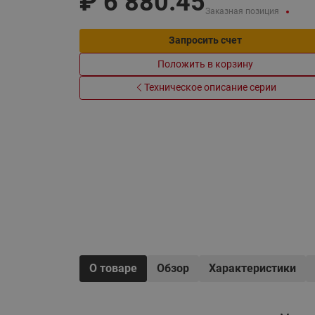
₽
6 880.45
Электрообогрев
Заказная позиция
Системы водоснабжения
Запросить счет
Положить в корзину
Техническое описание серии
О товаре
Обзор
Характеристики