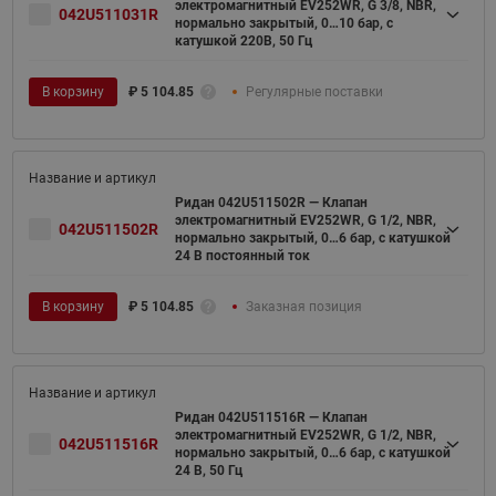
электромагнитный EV252WR, G 3/8, NBR,
042U511031R
нормально закрытый, 0…10 бар, с
катушкой 220В, 50 Гц
В корзину
₽
5 104.85
Регулярные поставки
Ридан 042U511502R — Клапан
электромагнитный EV252WR, G 1/2, NBR,
042U511502R
нормально закрытый, 0…6 бар, с катушкой
24 В постоянный ток
В корзину
₽
5 104.85
Заказная позиция
Ридан 042U511516R — Клапан
электромагнитный EV252WR, G 1/2, NBR,
042U511516R
нормально закрытый, 0…6 бар, с катушкой
24 В, 50 Гц