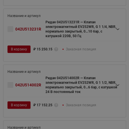
Ридан 042U513231R — Клапан
электромагнитный EV252WR, G 1 1/4, NBR,
042U513231R
нормально закрытый, 0…10 бар, с
катушкой 220В, 50 Гц
В корзину
₽
15 250.15
Заказная позиция
Ридан 042U514002R — Клапан
электромагнитный EV252WR, G 1 1/2, NBR,
042U514002R
нормально закрытый, 0…6 бар, с катушкой
24 В постоянный ток
В корзину
₽
17 152.25
Заказная позиция