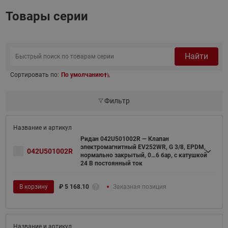
Товары серии
Найти
Сортировать по:
По умолчанию
Фильтр
Ридан 042U501002R — Клапан
электромагнитный EV252WR, G 3/8, EPDM,
042U501002R
нормально закрытый, 0…6 бар, с катушкой
24 В постоянный ток
В корзину
₽
5 168.10
Заказная позиция