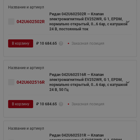
Ридан 042U602502R — Клапан
электромагнитный EV252WR, G 1, EPDM,
042U602502R
нормально открытый, 0…6 бар, с катушкой
24 В, постоянный ток
В корзину
₽
10 684.65
Заказная позиция
Ридан 042U602516R — Клапан
электромагнитный EV252WR, G 1, EPDM,
042U602516R
нормально открытый, 0…6 бар, с катушкой
24 В, 50 Гц
В корзину
₽
10 684.65
Заказная позиция
Ридан 042U602531R — Клапан