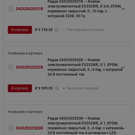
Ридан 042U502031R — Клапан
электромагнитный EV252WR, G 3/4, EPDM,
042U502031R
нормально закрытый, 0…10 бар, с
катушкой 220В, 50 Гц
В корзину
₽
5 738.50
Регулярные поставки
Ридан 042U502502R — Клапан
электромагнитный EV252WR, G 1, EPDM,
042U502502R
нормально закрытый, 0…6 бар, с катушкой
24 В постоянный ток
В корзину
₽
8 909.05
Заказная позиция
Ридан 042U502503R — Клапан
электромагнитный EV252WR, G 1, EPDM,
042U502503R
нормально закрытый, 0…6 бар, с катушкой
24 В постоянный ток и штекером с LED-