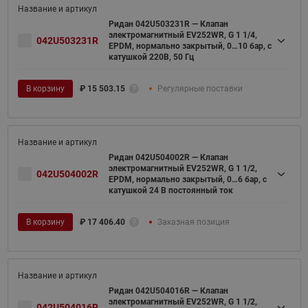
Ридан 042U503231R — Клапан
электромагнитный EV252WR, G 1 1/4,
042U503231R
EPDM, нормально закрытый, 0…10 бар, с
катушкой 220В, 50 Гц
В корзину
₽
15 503.15
Регулярные поставки
Ридан 042U504002R — Клапан
электромагнитный EV252WR, G 1 1/2,
042U504002R
EPDM, нормально закрытый, 0…6 бар, с
катушкой 24 В постоянный ток
В корзину
₽
17 406.40
Заказная позиция
Ридан 042U504016R — Клапан
электромагнитный EV252WR, G 1 1/2,
042U504016R