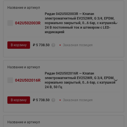
Ридан 042U502003R — Клапан
электромагнитный EV252WR, G 3/4, EPDM,
042U502003R
нормально закрытый, 0…6 бар, с катушкой
24 В постоянный ток и штекером с LED-
индикацией
В корзину
₽
5 738.50
Заказная позиция
Ридан 042U502016R — Клапан
электромагнитный EV252WR, G 3/4, EPDM,
042U502016R
нормально закрытый, 0…6 бар, с катушкой
24 В, 50 Гц
В корзину
₽
5 738.50
Заказная позиция