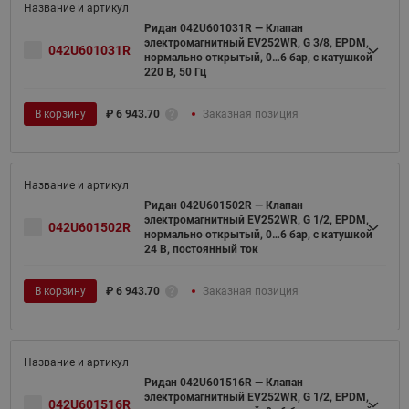
Ридан 042U601031R — Клапан
электромагнитный EV252WR, G 3/8, EPDM,
042U601031R
нормально открытый, 0…6 бар, с катушкой
220 В, 50 Гц
В корзину
₽
6 943.70
Заказная позиция
Ридан 042U601502R — Клапан
электромагнитный EV252WR, G 1/2, EPDM,
042U601502R
нормально открытый, 0…6 бар, с катушкой
24 В, постоянный ток
В корзину
₽
6 943.70
Заказная позиция
Ридан 042U601516R — Клапан
электромагнитный EV252WR, G 1/2, EPDM,
042U601516R