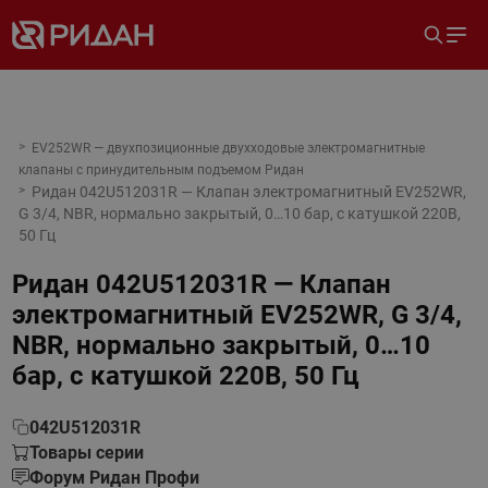
EV252WR — двухпозиционные двухходовые электромагнитные
клапаны с принудительным подъемом Ридан
Ридан 042U512031R — Клапан электромагнитный EV252WR,
G 3/4, NBR, нормально закрытый, 0…10 бар, с катушкой 220В,
50 Гц
Ридан 042U512031R — Клапан
электромагнитный EV252WR, G 3/4,
NBR, нормально закрытый, 0…10
бар, с катушкой 220В, 50 Гц
042U512031R
Товары серии
Форум Ридан Профи