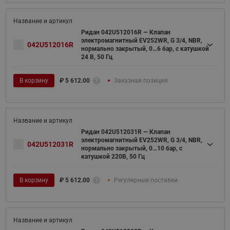
Ридан 042U512016R — Клапан
электромагнитный EV252WR, G 3/4, NBR,
042U512016R
нормально закрытый, 0…6 бар, с катушкой
24 В, 50 Гц
В корзину
₽
5 612.00
Заказная позиция
Ридан 042U512031R — Клапан
электромагнитный EV252WR, G 3/4, NBR,
042U512031R
нормально закрытый, 0…10 бар, с
катушкой 220В, 50 Гц
В корзину
₽
5 612.00
Регулярные поставки