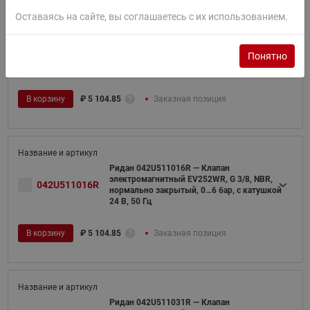
Оставаясь на сайте, вы соглашаетесь с их использованием.
Ридан 042U511002R — Клапан
электромагнитный EV252WR, G 3/8, NBR,
042U511002R
Понятно
нормально закрытый, 0…6 бар, с катушкой
24 В постоянный ток
В корзину
₽
5 104.85
Заказная позиция
Ридан 042U511016R — Клапан
электромагнитный EV252WR, G 3/8, NBR,
042U511016R
нормально закрытый, 0…6 бар, с катушкой
24 В, 50 Гц
В корзину
₽
5 104.85
Заказная позиция
Ридан 042U511031R — Клапан