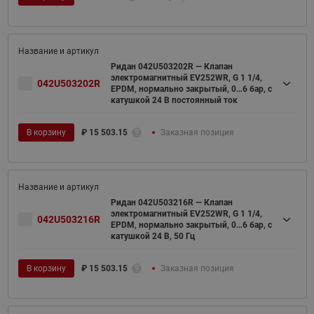
Ридан 042U503202R — Клапан
электромагнитный EV252WR, G 1 1/4,
042U503202R
EPDM, нормально закрытый, 0…6 бар, с
катушкой 24 В постоянный ток
В корзину
₽
15 503.15
Заказная позиция
Ридан 042U503216R — Клапан
электромагнитный EV252WR, G 1 1/4,
042U503216R
EPDM, нормально закрытый, 0…6 бар, с
катушкой 24 В, 50 Гц
В корзину
₽
15 503.15
Заказная позиция