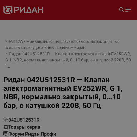
EV252WR — двухпозиционные двухходовые электромагнитные
клапаны с принудительным подъемом Ридан
Ридан 042U512531R — Клапан электромагнитный EV252WR,
G 1, NBR, нормально закрытый, 0…10 бар, с катушкой 220В, 50
Гц
Ридан 042U512531R — Клапан
электромагнитный EV252WR, G 1,
NBR, нормально закрытый, 0…10
бар, с катушкой 220В, 50 Гц
042U512531R
Товары серии
Форум Ридан Профи