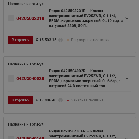
Ридан 042U503231R — Клапан
электромагнитный EV252WR, G 1 1/4,
042U503231R
EPDM, нормально закрытый, 0…10 бар, с
катушкой 220В, 50 Гц
В корзину
₽
15 503.15
Регулярные поставки
Ридан 042U504002R — Клапан
электромагнитный EV252WR, G 1 1/2,
042U504002R
EPDM, нормально закрытый, 0…6 бар, с
катушкой 24 В постоянный ток
В корзину
₽
17 406.40
Заказная позиция
Ридан 042U504016R — Клапан
электромагнитный EV252WR, G 1 1/2,
042U504016R