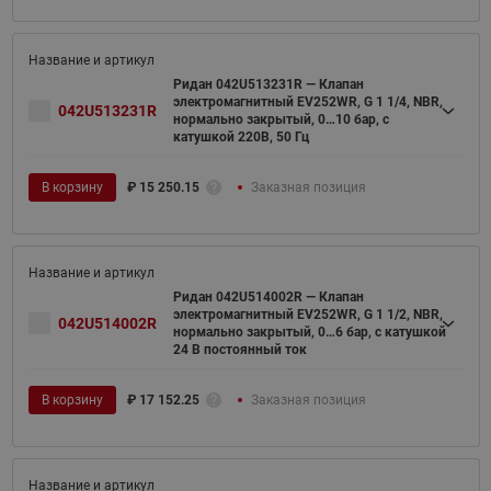
Ридан 042U513231R — Клапан
электромагнитный EV252WR, G 1 1/4, NBR,
042U513231R
нормально закрытый, 0…10 бар, с
катушкой 220В, 50 Гц
В корзину
₽
15 250.15
Заказная позиция
Ридан 042U514002R — Клапан
электромагнитный EV252WR, G 1 1/2, NBR,
042U514002R
нормально закрытый, 0…6 бар, с катушкой
24 В постоянный ток
В корзину
₽
17 152.25
Заказная позиция