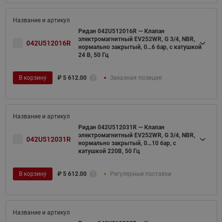
Ридан 042U512016R — Клапан
электромагнитный EV252WR, G 3/4, NBR,
042U512016R
нормально закрытый, 0…6 бар, с катушкой
24 В, 50 Гц
В корзину
₽
5 612.00
Заказная позиция
Ридан 042U512031R — Клапан
электромагнитный EV252WR, G 3/4, NBR,
042U512031R
нормально закрытый, 0…10 бар, с
катушкой 220В, 50 Гц
В корзину
₽
5 612.00
Регулярные поставки