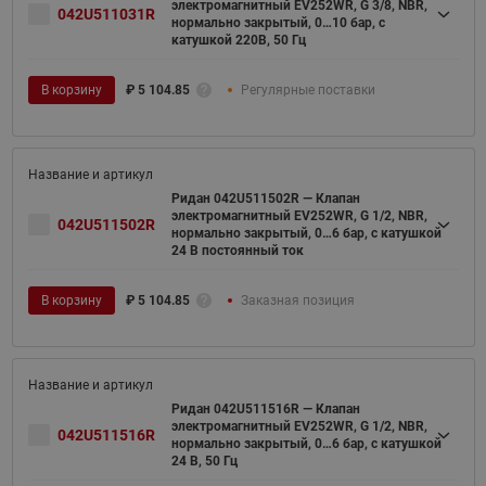
электромагнитный EV252WR, G 3/8, NBR,
042U511031R
нормально закрытый, 0…10 бар, с
катушкой 220В, 50 Гц
В корзину
₽
5 104.85
Регулярные поставки
Ридан 042U511502R — Клапан
электромагнитный EV252WR, G 1/2, NBR,
042U511502R
нормально закрытый, 0…6 бар, с катушкой
24 В постоянный ток
В корзину
₽
5 104.85
Заказная позиция
Ридан 042U511516R — Клапан
электромагнитный EV252WR, G 1/2, NBR,
042U511516R
нормально закрытый, 0…6 бар, с катушкой
24 В, 50 Гц