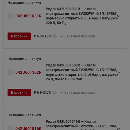
Ридан 042U601031R — Клапан
электромагнитный EV252WR, G 3/8, EPDM,
042U601031R
нормально открытый, 0…6 бар, с катушкой
220 В, 50 Гц
В корзину
₽
6 943.70
Заказная позиция
Ридан 042U601502R — Клапан
электромагнитный EV252WR, G 1/2, EPDM,
042U601502R
нормально открытый, 0…6 бар, с катушкой
24 В, постоянный ток
В корзину
₽
6 943.70
Заказная позиция
Ридан 042U601516R — Клапан
электромагнитный EV252WR, G 1/2, EPDM,
042U601516R