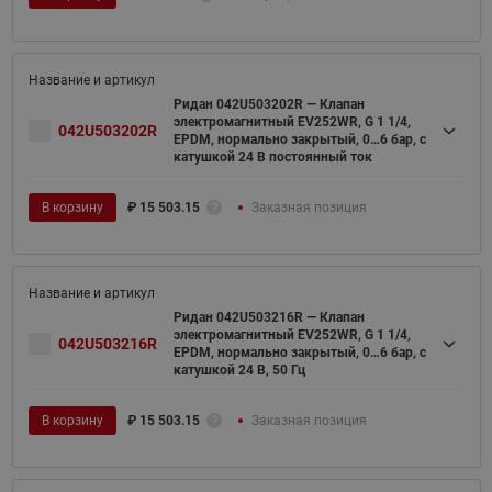
Ридан 042U503202R — Клапан
электромагнитный EV252WR, G 1 1/4,
042U503202R
EPDM, нормально закрытый, 0…6 бар, с
катушкой 24 В постоянный ток
В корзину
₽
15 503.15
Заказная позиция
Ридан 042U503216R — Клапан
электромагнитный EV252WR, G 1 1/4,
042U503216R
EPDM, нормально закрытый, 0…6 бар, с
катушкой 24 В, 50 Гц
В корзину
₽
15 503.15
Заказная позиция