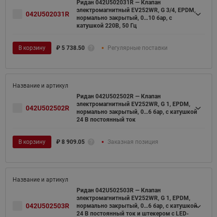
Ридан 042U502031R — Клапан
электромагнитный EV252WR, G 3/4, EPDM,
042U502031R
нормально закрытый, 0…10 бар, с
катушкой 220В, 50 Гц
В корзину
₽
5 738.50
Регулярные поставки
Ридан 042U502502R — Клапан
электромагнитный EV252WR, G 1, EPDM,
042U502502R
нормально закрытый, 0…6 бар, с катушкой
24 В постоянный ток
В корзину
₽
8 909.05
Заказная позиция
Ридан 042U502503R — Клапан
электромагнитный EV252WR, G 1, EPDM,
042U502503R
нормально закрытый, 0…6 бар, с катушкой
24 В постоянный ток и штекером с LED-