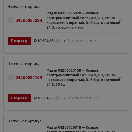
Ридан 042U602502R — Клапан
электромагнитный EV252WR, G 1, EPDM,
042U602502R
нормально открытый, 0…6 бар, с катушкой
24 В, постоянный ток
В корзину
₽
10 684.65
Заказная позиция
Ридан 042U602516R — Клапан
электромагнитный EV252WR, G 1, EPDM,
042U602516R
нормально открытый, 0…6 бар, с катушкой
24 В, 50 Гц
В корзину
₽
10 684.65
Заказная позиция
Ридан 042U602531R — Клапан