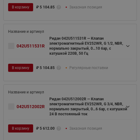
В корзину
₽
5 104.85
Заказная позиция
Ридан 042U511531R — Клапан
электромагнитный EV252WR, G 1/2, NBR,
042U511531R
нормально закрытый, 0…10 бар, с
катушкой 220В, 50 Гц
В корзину
₽
5 104.85
Регулярные поставки
Ридан 042U512002R — Клапан
электромагнитный EV252WR, G 3/4, NBR,
042U512002R
нормально закрытый, 0…6 бар, с катушкой
24 В постоянный ток
В корзину
₽
5 612.00
Заказная позиция