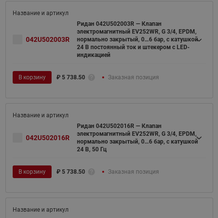
Ридан 042U502003R — Клапан
электромагнитный EV252WR, G 3/4, EPDM,
042U502003R
нормально закрытый, 0…6 бар, с катушкой
24 В постоянный ток и штекером с LED-
индикацией
В корзину
₽
5 738.50
Заказная позиция
Ридан 042U502016R — Клапан
электромагнитный EV252WR, G 3/4, EPDM,
042U502016R
нормально закрытый, 0…6 бар, с катушкой
24 В, 50 Гц
В корзину
₽
5 738.50
Заказная позиция