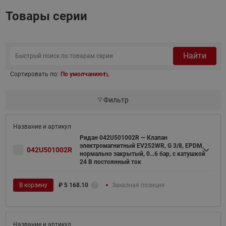
Товары серии
Найти
Сортировать по:
По умолчанию
Фильтр
Ридан 042U501002R — Клапан
электромагнитный EV252WR, G 3/8, EPDM,
042U501002R
нормально закрытый, 0…6 бар, с катушкой
24 В постоянный ток
В корзину
₽
5 168.10
Заказная позиция