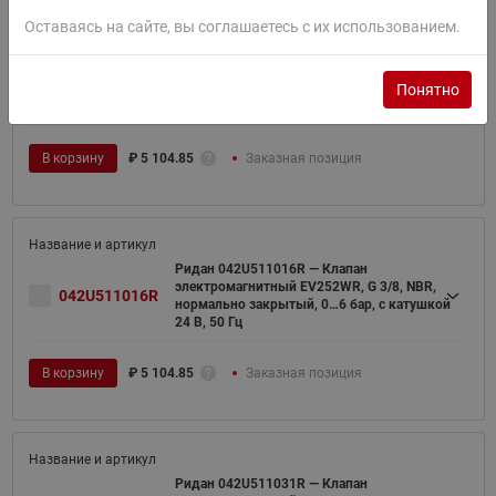
Оставаясь на сайте, вы соглашаетесь с их использованием.
Ридан 042U511002R — Клапан
электромагнитный EV252WR, G 3/8, NBR,
042U511002R
Понятно
нормально закрытый, 0…6 бар, с катушкой
24 В постоянный ток
В корзину
₽
5 104.85
Заказная позиция
Ридан 042U511016R — Клапан
электромагнитный EV252WR, G 3/8, NBR,
042U511016R
нормально закрытый, 0…6 бар, с катушкой
24 В, 50 Гц
В корзину
₽
5 104.85
Заказная позиция
Ридан 042U511031R — Клапан