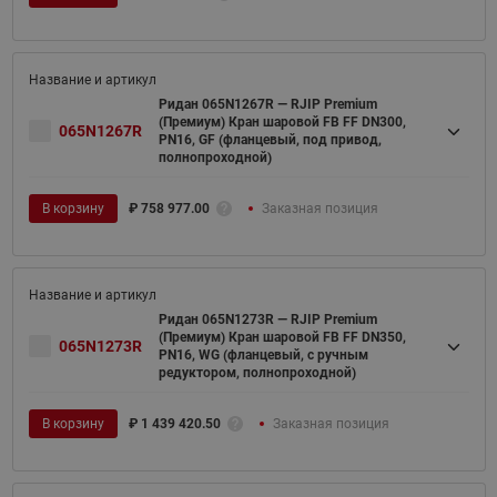
Ридан 065N1267R — RJIP Premium
(Премиум) Кран шаровой FB FF DN300,
065N1267R
PN16, GF (фланцевый, под привод,
полнопроходной)
В корзину
₽
758 977.00
Заказная позиция
Ридан 065N1273R — RJIP Premium
(Премиум) Кран шаровой FB FF DN350,
065N1273R
PN16, WG (фланцевый, с ручным
редуктором, полнопроходной)
В корзину
₽
1 439 420.50
Заказная позиция