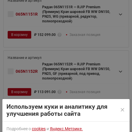
Ридан 065N1151R — RJIP Premium
(Премиум) Кран шаровой FB WW DN150,
065N1151R
PN25, WG (приварной, редуктор,
полнопроходной)
В корзину
₽
152 099.00
Заказная позиция
Ридан 065N1152R — RJIP Premium
(Премиум) Кран шаровой FB WW DN150,
065N1152R
PN25, GF (приварной, под привод,
полнопроходной)
В корзину
₽
113 091.00
Заказная позиция
Используем куки и аналитику для
улучшения работы сайта
Ридан 065N1156R — RJIP Premium
(Премиум) Кран шаровой FB WW DN200,
065N1156R
Подробнее о
cookies
и
Яндекс.Метрике.
PN25, WG (приварной, редуктор,