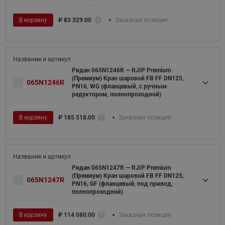
В корзину
₽
83 329.00
Заказная позиция
Ридан 065N1246R — RJIP Premium
(Премиум) Кран шаровой FB FF DN125,
065N1246R
PN16, WG (фланцевый, с ручным
редуктором, полнопроходной)
В корзину
₽
185 518.00
Заказная позиция
Ридан 065N1247R — RJIP Premium
(Премиум) Кран шаровой FB FF DN125,
065N1247R
PN16, GF (фланцевый, под привод,
полнопроходной)
В корзину
₽
114 080.00
Заказная позиция