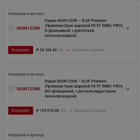
Ридан 065N1235R — RJIP Premium
(Премиум) Кран шаровой FB FF DN80, PN16,
065N1235R
H (фланцевый, с рукояткой,
полнопроходной)
В корзину
₽
34 166.50
Заказная позиция
Ридан 065N1236R — RJIP Premium
(Премиум) Кран шаровой FB FF DN80, PN16,
065N1236R
WG (фланцевый, с ручным редуктором,
полнопроходной)
В корзину
₽
129 076.00
Заказная позиция