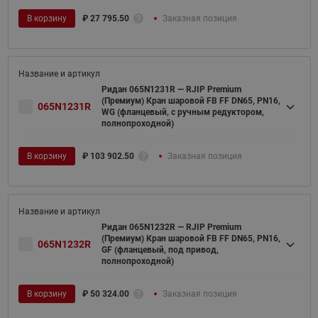
В корзину
₽
27 795.50
Заказная позиция
Ридан 065N1231R — RJIP Premium
(Премиум) Кран шаровой FB FF DN65, PN16,
065N1231R
WG (фланцевый, с ручным редуктором,
полнопроходной)
В корзину
₽
103 902.50
Заказная позиция
Ридан 065N1232R — RJIP Premium
(Премиум) Кран шаровой FB FF DN65, PN16,
065N1232R
GF (фланцевый, под привод,
полнопроходной)
В корзину
₽
50 324.00
Заказная позиция