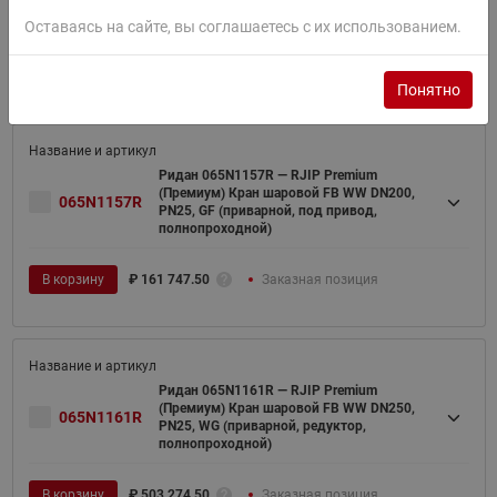
полнопроходной)
Оставаясь на сайте, вы соглашаетесь с их использованием.
В корзину
₽
200 732.50
Заказная позиция
Понятно
Ридан 065N1157R — RJIP Premium
(Премиум) Кран шаровой FB WW DN200,
065N1157R
PN25, GF (приварной, под привод,
полнопроходной)
В корзину
₽
161 747.50
Заказная позиция
Ридан 065N1161R — RJIP Premium
(Премиум) Кран шаровой FB WW DN250,
065N1161R
PN25, WG (приварной, редуктор,
полнопроходной)
В корзину
₽
503 274.50
Заказная позиция