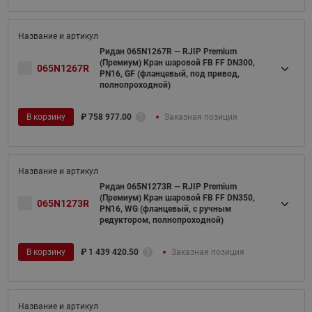
Ридан 065N1267R — RJIP Premium
(Премиум) Кран шаровой FB FF DN300,
065N1267R
PN16, GF (фланцевый, под привод,
полнопроходной)
В корзину
₽
758 977.00
Заказная позиция
Ридан 065N1273R — RJIP Premium
(Премиум) Кран шаровой FB FF DN350,
065N1273R
PN16, WG (фланцевый, с ручным
редуктором, полнопроходной)
В корзину
₽
1 439 420.50
Заказная позиция