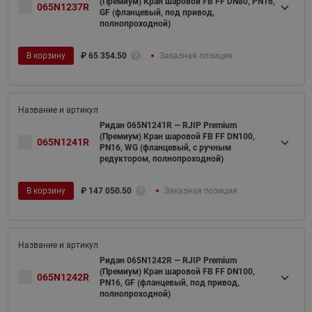
(Премиум) Кран шаровой FB FF DN80, PN16,
065N1237R
GF (фланцевый, под привод,
полнопроходной)
В корзину
₽
65 354.50
Заказная позиция
Ридан 065N1241R — RJIP Premium
(Премиум) Кран шаровой FB FF DN100,
065N1241R
PN16, WG (фланцевый, с ручным
редуктором, полнопроходной)
В корзину
₽
147 050.50
Заказная позиция
Ридан 065N1242R — RJIP Premium
(Премиум) Кран шаровой FB FF DN100,
065N1242R
PN16, GF (фланцевый, под привод,
полнопроходной)