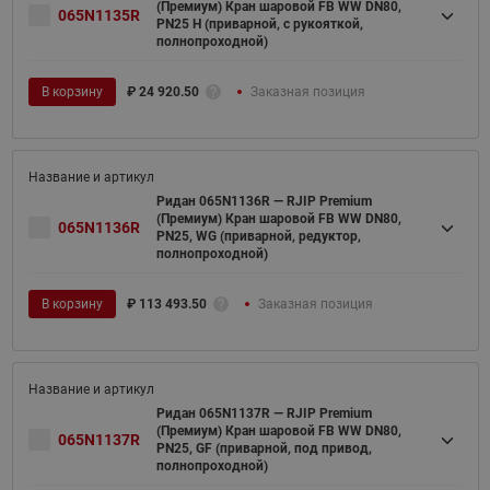
(Премиум) Кран шаровой FB WW DN80,
065N1135R
PN25 H (приварной, с рукояткой,
полнопроходной)
В корзину
₽
24 920.50
Заказная позиция
Ридан 065N1136R — RJIP Premium
(Премиум) Кран шаровой FB WW DN80,
065N1136R
PN25, WG (приварной, редуктор,
полнопроходной)
В корзину
₽
113 493.50
Заказная позиция
Ридан 065N1137R — RJIP Premium
(Премиум) Кран шаровой FB WW DN80,
065N1137R
PN25, GF (приварной, под привод,
полнопроходной)