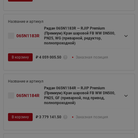
Ридан 065N1183R — RJIP Premium
(Премиум) Кран шаровой FB WW DN500,
065N1183R
PN25, WG (приварной, редуктор,
полнопроходной)
В корзину
₽
4 059 005.50
Заказная позиция
Ридан 065N1184R — RJIP Premium
(Премиум) Кран шаровой FB WW DN500,
065N1184R
PN25, GF (приварной, под привод,
полнопроходной)
В корзину
₽
3 779 141.50
Заказная позиция