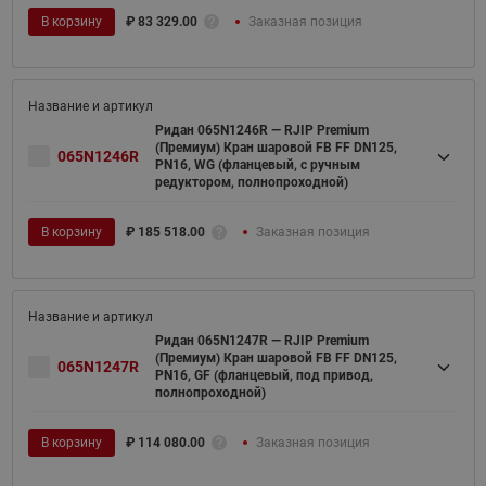
В корзину
₽
83 329.00
Заказная позиция
Ридан 065N1246R — RJIP Premium
(Премиум) Кран шаровой FB FF DN125,
065N1246R
PN16, WG (фланцевый, с ручным
редуктором, полнопроходной)
В корзину
₽
185 518.00
Заказная позиция
Ридан 065N1247R — RJIP Premium
(Премиум) Кран шаровой FB FF DN125,
065N1247R
PN16, GF (фланцевый, под привод,
полнопроходной)
В корзину
₽
114 080.00
Заказная позиция