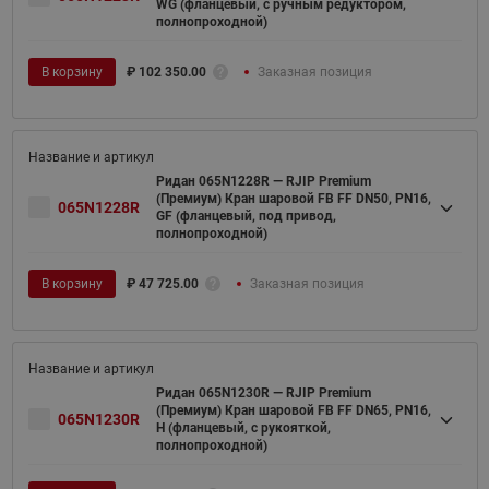
WG (фланцевый, с ручным редуктором,
полнопроходной)
В корзину
₽
102 350.00
Заказная позиция
Ридан 065N1228R — RJIP Premium
(Премиум) Кран шаровой FB FF DN50, PN16,
065N1228R
GF (фланцевый, под привод,
полнопроходной)
В корзину
₽
47 725.00
Заказная позиция
Ридан 065N1230R — RJIP Premium
(Премиум) Кран шаровой FB FF DN65, PN16,
065N1230R
H (фланцевый, с рукояткой,
полнопроходной)