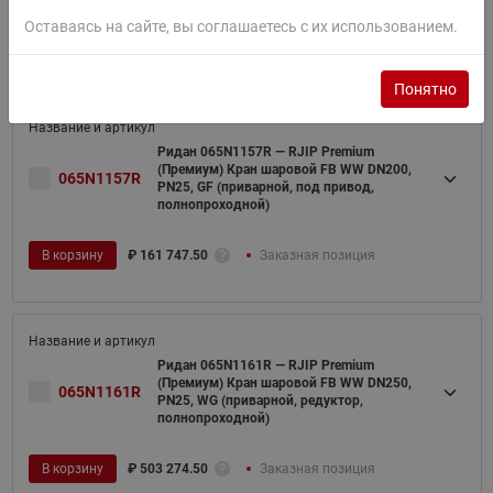
Оставаясь на сайте, вы соглашаетесь с их использованием.
В корзину
₽
200 732.50
Заказная позиция
Понятно
Ридан 065N1157R — RJIP Premium
(Премиум) Кран шаровой FB WW DN200,
065N1157R
PN25, GF (приварной, под привод,
полнопроходной)
В корзину
₽
161 747.50
Заказная позиция
Ридан 065N1161R — RJIP Premium
(Премиум) Кран шаровой FB WW DN250,
065N1161R
PN25, WG (приварной, редуктор,
полнопроходной)
В корзину
₽
503 274.50
Заказная позиция