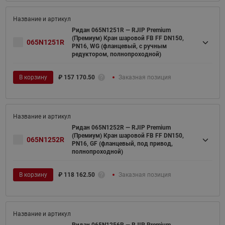
Ридан 065N1251R — RJIP Premium
(Премиум) Кран шаровой FB FF DN150,
065N1251R
PN16, WG (фланцевый, с ручным
редуктором, полнопроходной)
В корзину
₽
157 170.50
Заказная позиция
Ридан 065N1252R — RJIP Premium
(Премиум) Кран шаровой FB FF DN150,
065N1252R
PN16, GF (фланцевый, под привод,
полнопроходной)
В корзину
₽
118 162.50
Заказная позиция