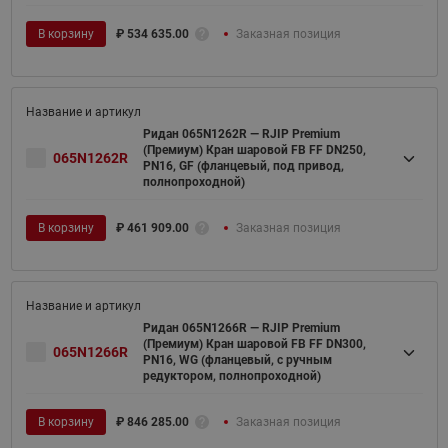
В корзину
₽
534 635.00
Заказная позиция
Ридан 065N1262R — RJIP Premium
(Премиум) Кран шаровой FB FF DN250,
065N1262R
PN16, GF (фланцевый, под привод,
полнопроходной)
В корзину
₽
461 909.00
Заказная позиция
Ридан 065N1266R — RJIP Premium
(Премиум) Кран шаровой FB FF DN300,
065N1266R
PN16, WG (фланцевый, с ручным
редуктором, полнопроходной)
В корзину
₽
846 285.00
Заказная позиция