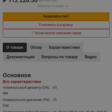
₽
112 228.50
Цена без НДС
Заказная позиция
Запросить счет
Положить в корзину
Техническое описание серии
О товаре
Обзор
Характеристики
Документация
Вопросы по товару
Видео
Основное
Все характеристики
Номинальный диаметр (DN),
65
мм
Номинальное давление (PN),
25
бар
Температура рабочей среды,
от -20 до 180 °C (от -40 до +200 °С