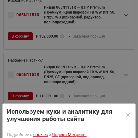
Ридан 065N1151R — RJIP Premium
(Премиум) Кран шаровой FB WW DN150,
065N1151R
PN25, WG (приварной, редуктор,
полнопроходной)
В корзину
₽
152 099.00
Заказная позиция
Ридан 065N1152R — RJIP Premium
(Премиум) Кран шаровой FB WW DN150,
065N1152R
PN25, GF (приварной, под привод,
полнопроходной)
В корзину
₽
113 091.00
Заказная позиция
Используем куки и аналитику для
улучшения работы сайта
Ридан 065N1156R — RJIP Premium
(Премиум) Кран шаровой FB WW DN200,
065N1156R
Подробнее о
cookies
и
Яндекс.Метрике.
PN25, WG (приварной, редуктор,