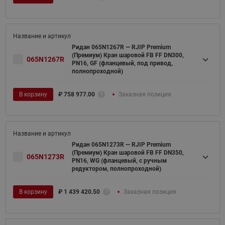
Ридан 065N1267R — RJIP Premium
(Премиум) Кран шаровой FB FF DN300,
065N1267R
PN16, GF (фланцевый, под привод,
полнопроходной)
В корзину
₽
758 977.00
Заказная позиция
Ридан 065N1273R — RJIP Premium
(Премиум) Кран шаровой FB FF DN350,
065N1273R
PN16, WG (фланцевый, с ручным
редуктором, полнопроходной)
В корзину
₽
1 439 420.50
Заказная позиция