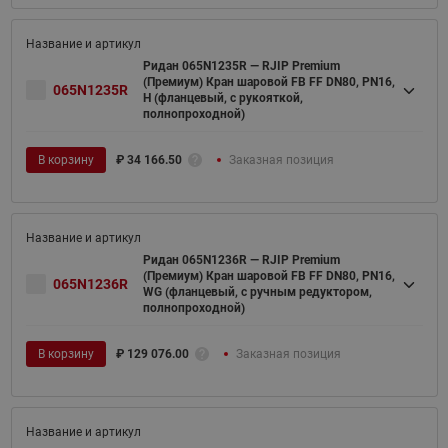
Ридан 065N1235R — RJIP Premium
(Премиум) Кран шаровой FB FF DN80, PN16,
065N1235R
H (фланцевый, с рукояткой,
полнопроходной)
В корзину
₽
34 166.50
Заказная позиция
Ридан 065N1236R — RJIP Premium
(Премиум) Кран шаровой FB FF DN80, PN16,
065N1236R
WG (фланцевый, с ручным редуктором,
полнопроходной)
В корзину
₽
129 076.00
Заказная позиция