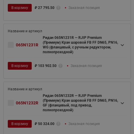
В корзину
₽
27 795.50
Заказная позиция
Ридан 065N1231R — RJIP Premium
(Премиум) Кран шаровой FB FF DN65, PN16,
065N1231R
WG (фланцевый, с ручным редуктором,
полнопроходной)
В корзину
₽
103 902.50
Заказная позиция
Ридан 065N1232R — RJIP Premium
(Премиум) Кран шаровой FB FF DN65, PN16,
065N1232R
GF (фланцевый, под привод,
полнопроходной)
В корзину
₽
50 324.00
Заказная позиция