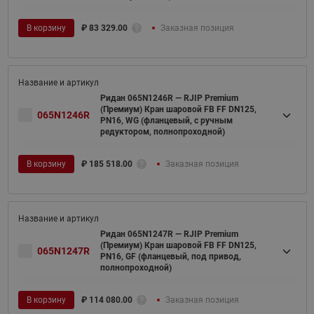
В корзину
₽
83 329.00
Заказная позиция
Ридан 065N1246R — RJIP Premium
(Премиум) Кран шаровой FB FF DN125,
065N1246R
PN16, WG (фланцевый, с ручным
редуктором, полнопроходной)
В корзину
₽
185 518.00
Заказная позиция
Ридан 065N1247R — RJIP Premium
(Премиум) Кран шаровой FB FF DN125,
065N1247R
PN16, GF (фланцевый, под привод,
полнопроходной)
В корзину
₽
114 080.00
Заказная позиция