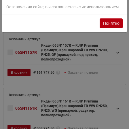
полнопроходной)
Оставаясь на сайте, вы соглашаетесь с их использованием.
В корзину
₽
200 732.50
Заказная позиция
Понятно
Ридан 065N1157R — RJIP Premium
(Премиум) Кран шаровой FB WW DN200,
065N1157R
PN25, GF (приварной, под привод,
полнопроходной)
В корзину
₽
161 747.50
Заказная позиция
Ридан 065N1161R — RJIP Premium
(Премиум) Кран шаровой FB WW DN250,
065N1161R
PN25, WG (приварной, редуктор,
полнопроходной)
В корзину
₽
503 274.50
Заказная позиция