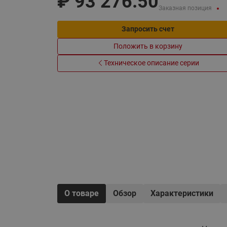
₽
93 276.50
Электрообогрев
Заказная позиция
Системы водоснабжения
Запросить счет
Положить в корзину
Техническое описание серии
О товаре
Обзор
Характеристики