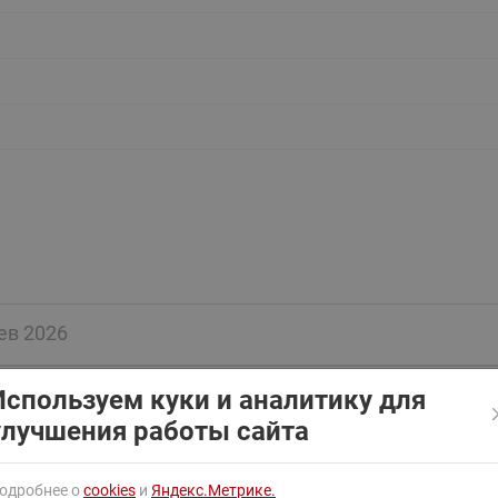
ходовыми клапанами
Преобразователь частот
Ридан RF-101
Узлы холодоснабжения с 3-
ходовыми клапанами
Узлы теплоснабжения с
комбинированным клапаном
AQT(F)-R
ев 2026
й АМВ без блока управления, напряжение питания 3
Используем куки и аналитику для
электр-д. Включать собираемся кнопками из соседн
улучшения работы сайта
ения. Для чего нужна комплектация с блоком управл
одробнее о
cookies
и
Яндекс.Метрике.