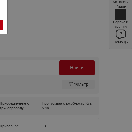
Каталоги
Латунные фильтры сетчатые
Ридан
Ридан (код 065B83xxR)
Нержавеющие фильтры
Сервис и
гарантия
сетчатые Ридан
Воздухоотводчики Airvent-R
Помощь
(Вентиляция) Ридан (код
06583xxR)
Компенсаторы осевые
сильфонные Ридан
Найти
Регуляторы давления Ридан
Фильтр
Клапаны редукционные Ридан
Гибкие вставки
Присоединение к
Пропускная способность Kvs,
Предохранительные клапаны
трубопроводу
м³/ч
RSV
Латунные краны шаровые
запорные Ридан (код
Приварное
18