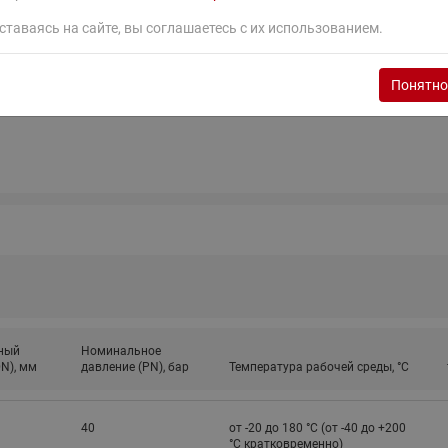
ставаясь на сайте, вы соглашаетесь с их использованием.
Понятно
ный
Номинальное
N), мм
давление (PN), бар
Температура рабочей среды, °С
40
от -20 до 180 °C (от -40 до +200
°С кратковременно)