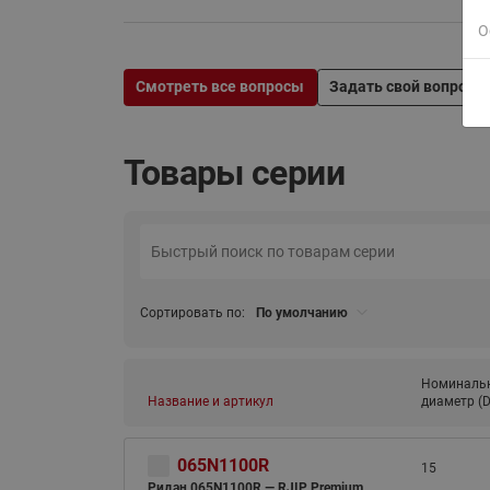
О
Смотреть все вопросы
Задать свой вопрос
Товары серии
Сортировать по:
По умолчанию
Номиналь
Название и артикул
диаметр (D
065N1100R
15
Ридан 065N1100R — RJIP Premium