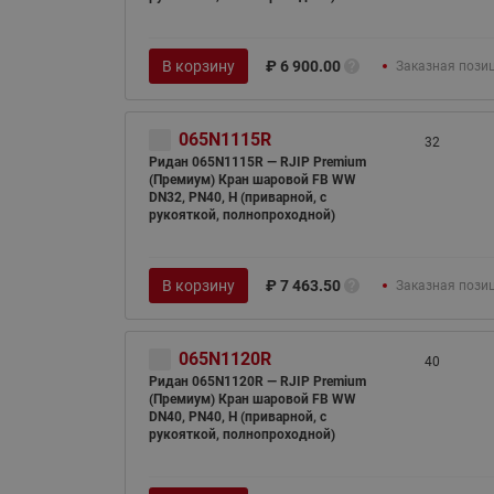
В корзину
₽
6 900.00
Заказная пози
065N1115R
32
Ридан 065N1115R — RJIP Premium
(Премиум) Кран шаровой FB WW
DN32, PN40, H (приварной, с
рукояткой, полнопроходной)
В корзину
₽
7 463.50
Заказная пози
065N1120R
40
Ридан 065N1120R — RJIP Premium
(Премиум) Кран шаровой FB WW
DN40, PN40, H (приварной, с
рукояткой, полнопроходной)