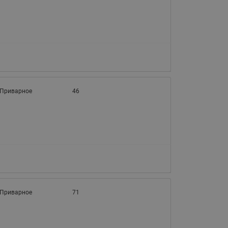
065B82xxR)
Латунные фильтры сетчатые
Ридан (код 065B82xxR)
Воздухоотводчики Airvent-R
Ридан (код 06582xxR)
Приварное
46
Приварное
71