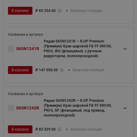
В корзину
₽
65 354.50
Заказная позиция
Ридан 065N1241R — RJIP Premium
(Премиум) Кран шаровой FB FF DN100,
065N1241R
PN16, WG (фланцевый, с ручным
редуктором, полнопроходной)
В корзину
₽
147 050.50
Заказная позиция
Ридан 065N1242R — RJIP Premium
(Премиум) Кран шаровой FB FF DN100,
065N1242R
PN16, GF (фланцевый, под привод,
полнопроходной)
В корзину
₽
83 329.00
Заказная позиция