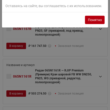
Оставаясь на сайте, вы соглашаетесь с их использованием.
Понятно
Ридан 065N1157R — RJIP Premium
(Премиум) Кран шаровой FB WW DN200,
065N1157R
PN25, GF (приварной, под привод,
полнопроходной)
В корзину
₽
161 747.50
Заказная позиция
Ридан 065N1161R — RJIP Premium
(Премиум) Кран шаровой FB WW DN250,
065N1161R
PN25, WG (приварной, редуктор,
полнопроходной)
В корзину
₽
503 274.50
Заказная позиция