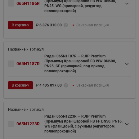
(Премиум) Кран шаровой FB WW DN600,
065N1186R
PN25, WG (приварной, редуктор,
полнопроходной)
В корзину
₽
6 876 310.00
Заказная позиция
Ридан 065N1187R — RJIP Premium
(Премиум) Кран шаровой FB WW DN600,
065N1187R
PN25, GF (приварной, под привод,
полнопроходной)
В корзину
₽
4 495 097.00
Заказная позиция
Ридан 065N1223R — RJIP Premium
(Премиум) Кран шаровой FB FF DN50, PN16,
065N1223R
WG (фланцевый, с ручным редуктором,
полнопроходной)