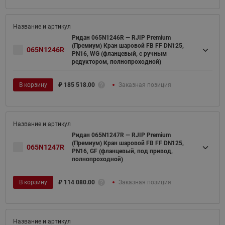
Ридан 065N1246R — RJIP Premium
(Премиум) Кран шаровой FB FF DN125,
065N1246R
PN16, WG (фланцевый, с ручным
редуктором, полнопроходной)
В корзину
₽
185 518.00
Заказная позиция
Ридан 065N1247R — RJIP Premium
(Премиум) Кран шаровой FB FF DN125,
065N1247R
PN16, GF (фланцевый, под привод,
полнопроходной)
В корзину
₽
114 080.00
Заказная позиция