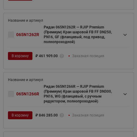
Ридан 065N1262R — RJIP Premium
(Премиум) Кран шаровой FB FF DN250,
065N1262R
PN16, GF (фланцевый, под привод,
полнопроходной)
В корзину
₽
461 909.00
Заказная позиция
Ридан 065N1266R — RJIP Premium
(Премиум) Кран шаровой FB FF DN300,
065N1266R
PN16, WG (фланцевый, с ручным
редуктором, полнопроходной)
В корзину
₽
846 285.00
Заказная позиция