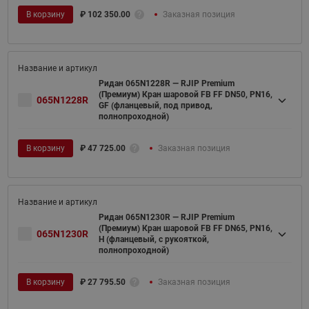
В корзину
₽
102 350.00
Заказная позиция
Ридан 065N1228R — RJIP Premium
(Премиум) Кран шаровой FB FF DN50, PN16,
065N1228R
GF (фланцевый, под привод,
полнопроходной)
В корзину
₽
47 725.00
Заказная позиция
Ридан 065N1230R — RJIP Premium
(Премиум) Кран шаровой FB FF DN65, PN16,
065N1230R
H (фланцевый, с рукояткой,
полнопроходной)
В корзину
₽
27 795.50
Заказная позиция