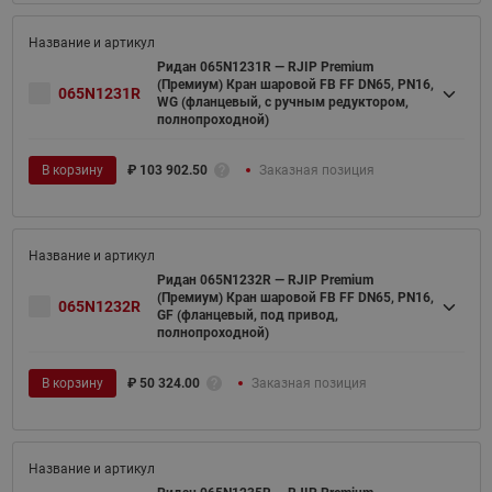
Ридан 065N1231R — RJIP Premium
(Премиум) Кран шаровой FB FF DN65, PN16,
065N1231R
WG (фланцевый, с ручным редуктором,
полнопроходной)
В корзину
₽
103 902.50
Заказная позиция
Ридан 065N1232R — RJIP Premium
(Премиум) Кран шаровой FB FF DN65, PN16,
065N1232R
GF (фланцевый, под привод,
полнопроходной)
В корзину
₽
50 324.00
Заказная позиция