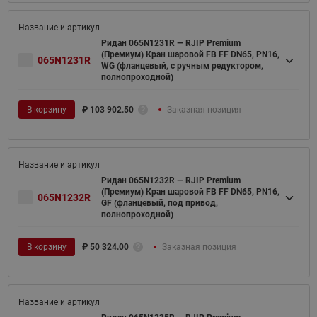
Ридан 065N1231R — RJIP Premium
(Премиум) Кран шаровой FB FF DN65, PN16,
065N1231R
WG (фланцевый, с ручным редуктором,
полнопроходной)
В корзину
₽
103 902.50
Заказная позиция
Ридан 065N1232R — RJIP Premium
(Премиум) Кран шаровой FB FF DN65, PN16,
065N1232R
GF (фланцевый, под привод,
полнопроходной)
В корзину
₽
50 324.00
Заказная позиция