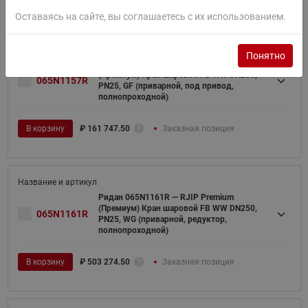
Оставаясь на сайте, вы соглашаетесь с их использованием.
Понятно
Ридан 065N1157R — RJIP Premium
(Премиум) Кран шаровой FB WW DN200,
065N1157R
PN25, GF (приварной, под привод,
полнопроходной)
В корзину
₽
161 747.50
Заказная позиция
Ридан 065N1161R — RJIP Premium
(Премиум) Кран шаровой FB WW DN250,
065N1161R
PN25, WG (приварной, редуктор,
полнопроходной)
В корзину
₽
503 274.50
Заказная позиция