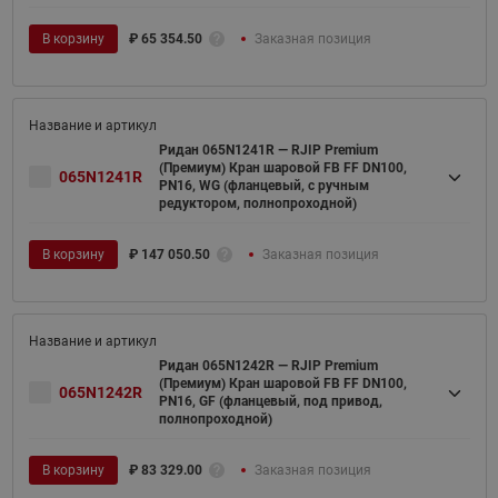
В корзину
₽
65 354.50
Заказная позиция
Ридан 065N1241R — RJIP Premium
(Премиум) Кран шаровой FB FF DN100,
065N1241R
PN16, WG (фланцевый, с ручным
редуктором, полнопроходной)
В корзину
₽
147 050.50
Заказная позиция
Ридан 065N1242R — RJIP Premium
(Премиум) Кран шаровой FB FF DN100,
065N1242R
PN16, GF (фланцевый, под привод,
полнопроходной)
В корзину
₽
83 329.00
Заказная позиция