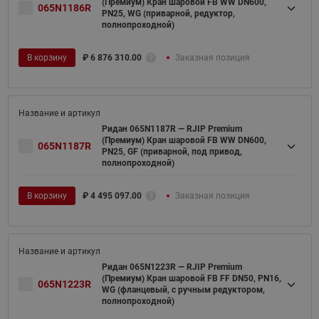
(Премиум) Кран шаровой FB WW DN600,
065N1186R
PN25, WG (приварной, редуктор,
полнопроходной)
В корзину
₽
6 876 310.00
Заказная позиция
Ридан 065N1187R — RJIP Premium
(Премиум) Кран шаровой FB WW DN600,
065N1187R
PN25, GF (приварной, под привод,
полнопроходной)
В корзину
₽
4 495 097.00
Заказная позиция
Ридан 065N1223R — RJIP Premium
(Премиум) Кран шаровой FB FF DN50, PN16,
065N1223R
WG (фланцевый, с ручным редуктором,
полнопроходной)