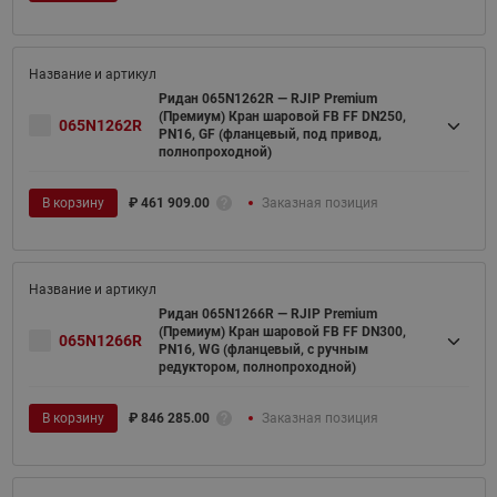
Ридан 065N1262R — RJIP Premium
(Премиум) Кран шаровой FB FF DN250,
065N1262R
PN16, GF (фланцевый, под привод,
полнопроходной)
В корзину
₽
461 909.00
Заказная позиция
Ридан 065N1266R — RJIP Premium
(Премиум) Кран шаровой FB FF DN300,
065N1266R
PN16, WG (фланцевый, с ручным
редуктором, полнопроходной)
В корзину
₽
846 285.00
Заказная позиция