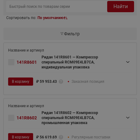
Найти
Сортировать по:
По умолчанию
Фильтр
Ридан 141R8601 — Компрессор
141R8601
спиральный RCM09E4LB7CA,
индивидуальная упаковка
В корзину
₽
59 953.43
Заказная позиция
Ридан 141R8602 — Компрессор
141R8602
спиральный RCM09E4LB7CA,
промышленная упаковка
В корзину
₽
56 619.69
Регулярные поставки