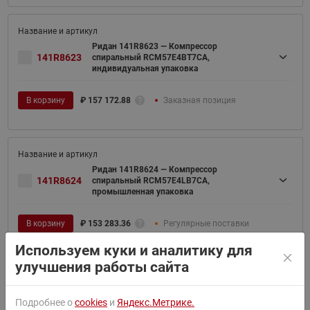
Ридан 141R8623 — Компрессор
141R8623
спиральный RCM57E4BT7CA,
индивидуальная упаковка
В корзину
₽
157 172.88
Заказная позиция
Ридан 141R8624 — Компрессор
141R8624
спиральный RCM57E4LB7CA,
промышленная упаковка
В корзину
₽
153 283.36
Регулярные поставки
Используем куки и аналитику для
улучшения работы сайта
Ридан 141R8625 — Компрессор
Подробнее о
cookies
и
Яндекс.Метрике.
141R8625
спиральный RCM66E4LB7CA,