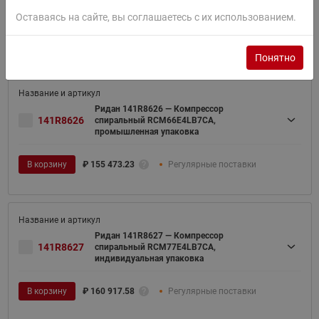
индивидуальная упаковка
Оставаясь на сайте, вы соглашаетесь с их использованием.
В корзину
₽
159 918.54
Заказная позиция
Понятно
Ридан 141R8626 — Компрессор
141R8626
спиральный RCM66E4LB7CA,
промышленная упаковка
В корзину
₽
155 473.23
Регулярные поставки
Ридан 141R8627 — Компрессор
141R8627
спиральный RCM77E4LB7CA,
индивидуальная упаковка
В корзину
₽
160 917.58
Регулярные поставки