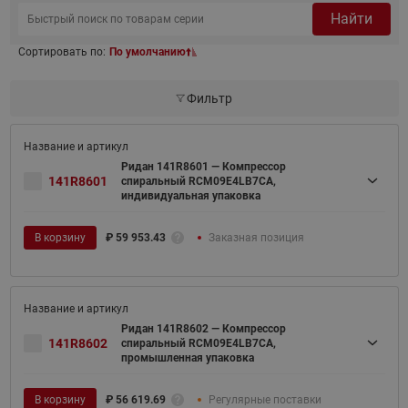
Найти
Сортировать по:
По умолчанию
Фильтр
Ридан 141R8601 — Компрессор
141R8601
спиральный RCM09E4LB7CA,
индивидуальная упаковка
В корзину
₽
59 953.43
Заказная позиция
Ридан 141R8602 — Компрессор
141R8602
спиральный RCM09E4LB7CA,
промышленная упаковка
В корзину
₽
56 619.69
Регулярные поставки