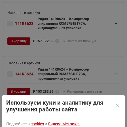
Ридан 141R8623 — Компрессор
141R8623
спиральный RCM57E4BT7CA,
индивидуальная упаковка
В корзину
₽
157 172.88
Заказная позиция
Ридан 141R8624 — Компрессор
141R8624
спиральный RCM57E4LB7CA,
промышленная упаковка
В корзину
₽
153 283.36
Регулярные поставки
Используем куки и аналитику для
улучшения работы сайта
Ридан 141R8625 — Компрессор
Подробнее о
cookies
и
Яндекс.Метрике.
141R8625
спиральный RCM66E4LB7CA,