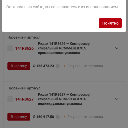
индивидуальная упаковка
Оставаясь на сайте, вы соглашаетесь с их использованием.
В корзину
₽
159 918.54
Заказная позиция
Понятно
Ридан 141R8626 — Компрессор
141R8626
спиральный RCM66E4LB7CA,
промышленная упаковка
В корзину
₽
155 473.23
Регулярные поставки
Ридан 141R8627 — Компрессор
141R8627
спиральный RCM77E4LB7CA,
индивидуальная упаковка
В корзину
₽
160 917.58
Регулярные поставки