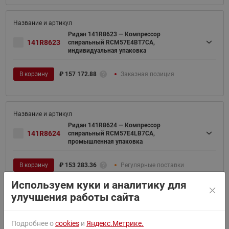
Ридан 141R8623 — Компрессор
141R8623
спиральный RCM57E4BT7CA,
индивидуальная упаковка
В корзину
₽
157 172.88
Заказная позиция
Ридан 141R8624 — Компрессор
141R8624
спиральный RCM57E4LB7CA,
промышленная упаковка
В корзину
₽
153 283.36
Регулярные поставки
Используем куки и аналитику для
улучшения работы сайта
Ридан 141R8625 — Компрессор
Подробнее о
cookies
и
Яндекс.Метрике.
141R8625
спиральный RCM66E4LB7CA,