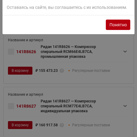
индивидуальная упаковка
Оставаясь на сайте, вы соглашаетесь с их использованием.
В корзину
₽
159 918.54
Заказная позиция
Понятно
Ридан 141R8626 — Компрессор
141R8626
спиральный RCM66E4LB7CA,
промышленная упаковка
В корзину
₽
155 473.23
Регулярные поставки
Ридан 141R8627 — Компрессор
141R8627
спиральный RCM77E4LB7CA,
индивидуальная упаковка
В корзину
₽
160 917.58
Регулярные поставки