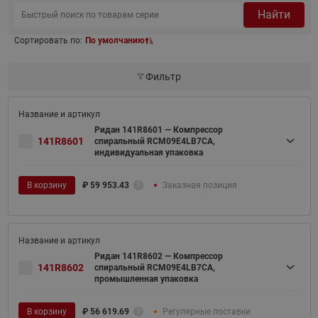
Найти
Сортировать по:
По умолчанию
Фильтр
Ридан 141R8601 — Компрессор
141R8601
спиральный RCM09E4LB7CA,
индивидуальная упаковка
В корзину
₽
59 953.43
Заказная позиция
Ридан 141R8602 — Компрессор
141R8602
спиральный RCM09E4LB7CA,
промышленная упаковка
В корзину
₽
56 619.69
Регулярные поставки