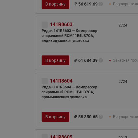
В корзину
₽
56 619.69
Регулярные п
141R8603
2724
Ридан 141R8603 — Компрессор
спиральный RCM11E4LB7CA,
индивидуальная упаковка
В корзину
₽
61 684.39
Заказная поз
141R8604
2724
Ридан 141R8604 — Компрессор
спиральный RCM11E4LB7CA,
промышленная упаковка
В корзину
₽
58 350.65
Регулярные п
141R8605