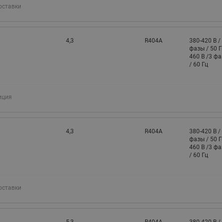
оставки
4,3
R404A
380-420 В /
фазы / 50 Г
460 В /3 ф
/ 60 Гц
иция
4,3
R404A
380-420 В /
фазы / 50 Г
460 В /3 ф
/ 60 Гц
оставки