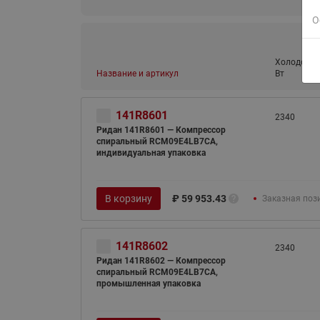
О
Холодопро
Название и артикул
Вт
141R8601
2340
Ридан 141R8601 — Компрессор
спиральный RCM09E4LB7CA,
индивидуальная упаковка
В корзину
₽
59 953.43
Заказная поз
141R8602
2340
Ридан 141R8602 — Компрессор
спиральный RCM09E4LB7CA,
промышленная упаковка