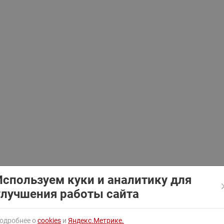
ходовыми клапанами
Преобразователь частот
Ридан RF-101
Узлы холодоснабжения с 3-
ходовыми клапанами
Узлы теплоснабжения с
комбинированным клапаном
AQT(F)-R
Используем куки и аналитику для
улучшения работы сайта
одробнее о
cookies
и
Яндекс.Метрике.