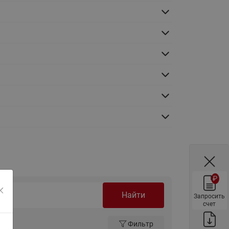
ы
Нержавеющие краны шаровые
запорные Ридан
Затворы дисковые Ридан
Латунные обратные клапаны
Ридан
Чугунные обратные клапаны/
затворы Ридан
Нержавеющие обратные
клапаны Ридан
Фильтры сетчатые Ридан ФСФ
Балансировочные клапаны для
наружных систем
₽
Сильфонные компенсаторы
для наружных систем
Найти
Запросить
счет
Фильтры сетчатые Ридан ФСФ
для наружных систем
Фильтр