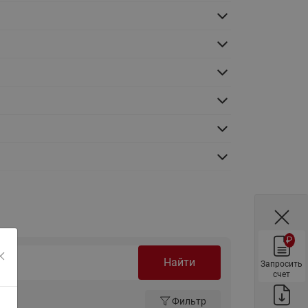
ы
Нержавеющие краны шаровые
запорные Ридан
Затворы дисковые Ридан
Латунные обратные клапаны
Ридан
Чугунные обратные клапаны/
затворы Ридан
Нержавеющие обратные
клапаны Ридан
Фильтры сетчатые Ридан ФСФ
Балансировочные клапаны для
наружных систем
₽
Сильфонные компенсаторы
для наружных систем
Найти
Запросить
счет
Фильтры сетчатые Ридан ФСФ
для наружных систем
Фильтр