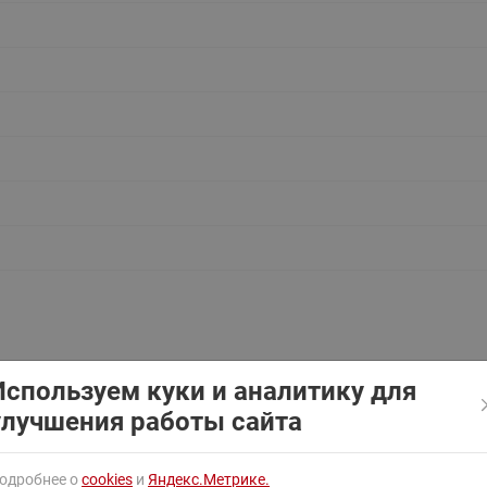
ходовыми клапанами
Преобразователь частот
Ридан RF-101
Узлы холодоснабжения с 3-
ходовыми клапанами
Узлы теплоснабжения с
комбинированным клапаном
AQT(F)-R
Используем куки и аналитику для
улучшения работы сайта
одробнее о
cookies
и
Яндекс.Метрике.