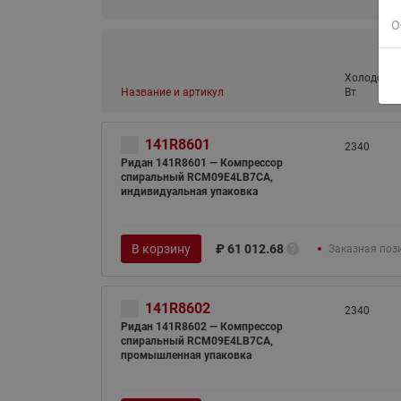
О
Холодопро
Название и артикул
Вт
141R8601
2340
Ридан 141R8601 — Компрессор
спиральный RCM09E4LB7CA,
индивидуальная упаковка
В корзину
₽
61 012.68
Заказная поз
141R8602
2340
Ридан 141R8602 — Компрессор
спиральный RCM09E4LB7CA,
промышленная упаковка