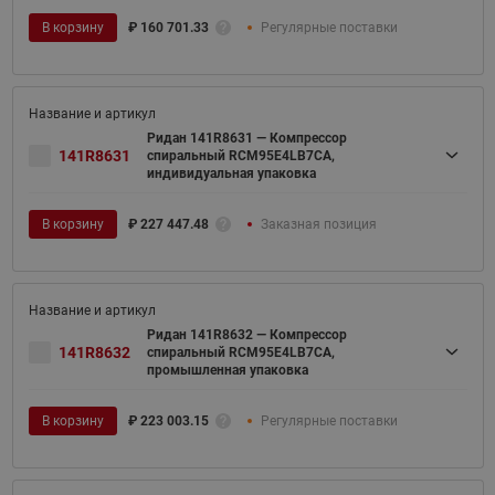
В корзину
₽
160 701.33
Регулярные поставки
Ридан 141R8631 — Компрессор
141R8631
спиральный RCM95E4LB7CA,
индивидуальная упаковка
В корзину
₽
227 447.48
Заказная позиция
Ридан 141R8632 — Компрессор
141R8632
спиральный RCM95E4LB7CA,
промышленная упаковка
В корзину
₽
223 003.15
Регулярные поставки