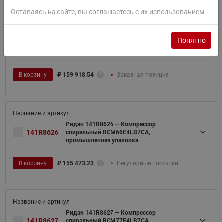
Оставаясь на сайте, вы соглашаетесь с их использованием.
Ридан 141R8625 — Компрессор
Понятно
141R8625
спиральный RCM66E4LB7CA,
индивидуальная упаковка
В корзину
₽
159 918.54
Заказная позиция
Ридан 141R8626 — Компрессор
141R8626
спиральный RCM66E4LB7CA,
промышленная упаковка
В корзину
₽
155 473.23
Регулярные поставки
Ридан 141R8627 — Компрессор
141R8627
спиральный RCM77E4LB7CA,