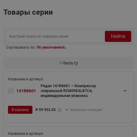
Товары серии
Найти
Сортировать по:
По умолчанию
Фильтр
Ридан 141R8601 — Компрессор
141R8601
спиральный RCM09E4LB7CA,
индивидуальная упаковка
В корзину
₽
59 953.43
Заказная позиция