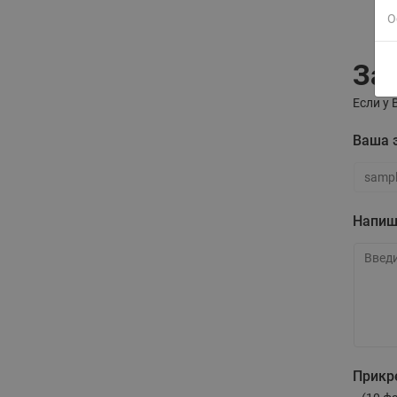
О
За
Если у 
Ваша 
Ваша э
Напиш
Напиши
Прикр