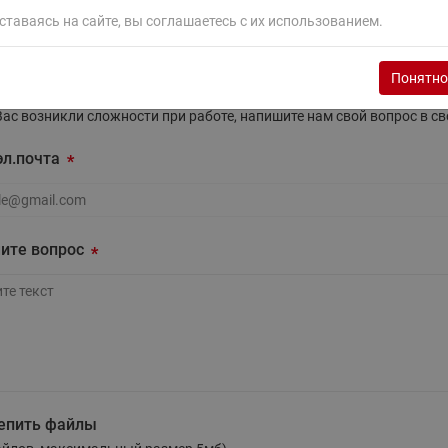
этажные для систем отоп
ставаясь на сайте, вы соглашаетесь с их использованием.
TDU-R Ридан
Показать все
дать вопрос
Понятно
Квартирные станции ШК
Ридан
Учёт тепловой энергии
Чиллеры (холодильн
Вас возникли сложности при работе, напишите нам свой вопрос в 
Коллекторы
машины)
Квартирные приборы учёта
распределительные
эл.почта
Чиллеры с воздушным
Распределители INDIV
Квартирные тепловые пу
охлаждением конденсато
MyFlat
Коммерческий (Общедомовой)
серии RCH
л.почта
учет тепловой энергии
ите вопрос
Показать все
Автоматизированная система
учета энергоресурсов
Узлы регулирования
Преобразователи час
приточных установок
те вопрос
Преобразователь частот
епить файлы
Ридан RF-51
Узлы теплоснабжения с 3-