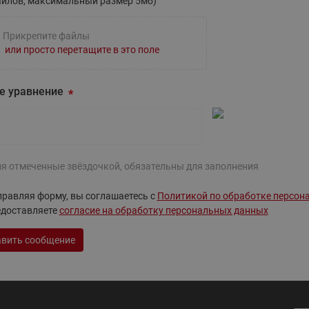
айлов, максимальный размер 5мб)
ходовыми клапанами
Преобразователь частот
Ридан RF-101
Узлы холодоснабжения с 3-
Прикрепите файлы
ходовыми клапанами
или просто перетащите в это поле
Узлы теплоснабжения с
комбинированным клапаном
е уравнение
AQT(F)-R
ля отмеченные звёздочкой, обязательны для заполнения
равляя форму, вы соглашаетесь с
Политикой по обработке персон
едоставляете
согласие на обработку персональных данных
вить сообщение