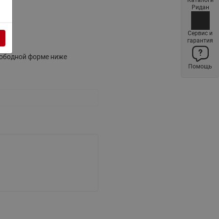
Каталоги
Ридан
ления
Ридан
Сервис и
С
гарантия
ые
Трубопроводная арматура
свободной форме ниже
Помощь
Стальные краны запорно-
регулирующие Ридан
нкты
ра
Стальные краны шаровые
запорные Ридан
Привод электрический АМВ
для шаровых кранов RJIP
Premium (Премиум)
Показать все
Краны шаровые чугунные
Ридан
тоты
Латунные краны шаровые
ы
запорные Ридан (код
065B83xxR)