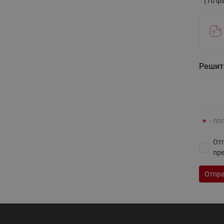
(10 ф
Решит
ВСЯ ПРОДУКЦИЯ
- по
Отп
пр
Отпра