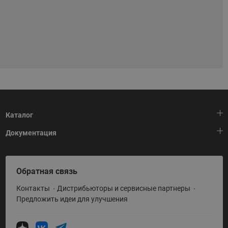
Каталог
Документация
Тепловая автоматика
Холодильная техника
HeatPlatform (Тепловая платформа)
Обратная связь
Приводная техника
Полезные программы и инструменты
Контакты
Дистрибьюторы и сервисные партнеры
Промышленная автоматика
Условия поставки
Предложить идеи для улучшения
Теплый пол и снеготаяние
Политика по использованию ТЗ Ридан
Теплообменное оборудование