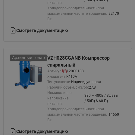
/ 50Гц & 60 Гц
питания:
Холодопроизводительность при
максимальной частоте вращения,
92170
Вт:
Смотреть документацию
Архивный товар
VZH028CGANB Компрессор
спиральный
Артикул:
120G0188
Хладагент:
R410A
Тип упаковки:
Индивидуальная
Рабочий объём, см3/об:
27,8
Номинальное
380 – 480В / 3фазы
напряжение
/ 50Гц & 60 Гц
питания:
Холодопроизводительность при
максимальной частоте вращения,
14650
Вт:
Смотреть документацию