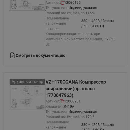
Артикул:
120G0195
Тип упаковки:
Индивидуальная
Рабочий объём, см3/об:
116,9
Номинальное
380 – 480В / 3фазы
напряжение
/ 50Гц & 60 Гц
питания:
Холодопроизводительность при
максимальной частоте вращения,
62960
Вт:
Смотреть документацию
Архивный товар
VZH170CGANA Компрессор
спиральный(пр. класс
1770847963)
Артикул:
120G0201
Хладагент:
R410A
Тип упаковки:
Индивидуальная
Рабочий объём, см3/об:
170,2
Номинальное
380 – 480В / 3фазы
напряжение