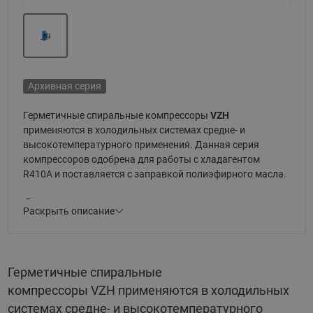
Архивная серия
Герметичные спиральные компрессоры
VZH
применяются в холодильных системах средне- и
высокотемпературного применения. Данная серия
компрессоров одобрена для работы с хладагентом
R410A и поставляется с заправкой полиэфирного масла.
Основные параметры:
Раскрыть описание
Модельный ряд от 7,5 до 44 TR (тонн холода)
Исполнение патрубков под пайку
Герметичные спиральные
Широкий диапазон частоты вращения
компрессоры VZH применяются в холодильных
Широкая область эксплуатации, подходит для
системах средне- и высокотемпературного