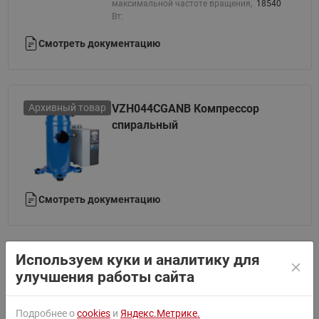
максимальной частоте вращения,
18540
Вт:
Смотреть документацию
Архивный товар
VZH044CGANB Компрессор
спиральный
Смотреть документацию
Используем куки и аналитику для
Архивный товар
VZH044CGBNB Компрессор
улучшения работы сайта
спиральный
Артикул:
120G0245
Хладагент:
R410A
Подробнее о
cookies
и
Яндекс.Метрике.