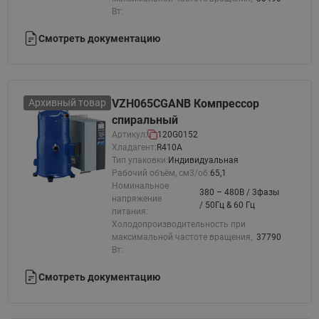
Вт:
Смотреть документацию
Архивный товар
VZH065CGANB Компрессор
спиральный
Артикул:
120G0152
Хладагент:
R410A
Тип упаковки:
Индивидуальная
Рабочий объём, см3/об:
65,1
Номинальное
380 – 480В / 3фазы
напряжение
/ 50Гц & 60 Гц
питания:
Холодопроизводительность при
максимальной частоте вращения,
37790
Вт:
Смотреть документацию