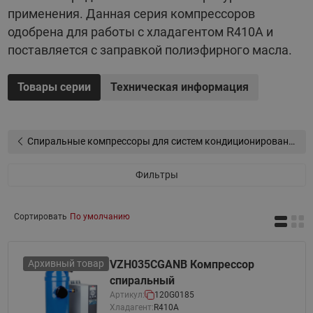
различных применений
применения. Данная серия компрессоров
Повышенная эффективность и надежность за счёт
одобрена для работы с хладагентом R410A и
интегрирования IDV технологии (промежуточные
поставляется с заправкой полиэфирного масла.
нагнетательные клапаны)
Электродвигатель полностью охлаждается
Товары серии
Техническая информация
всасываемым газом
Компрессоры оптимизированы для параллельного
применения
Спиральные компрессоры для систем кондиционирования воздуха и тепловых насосов
Фильтры
Сортировать
По умолчанию
Архивный товар
VZH035CGANB Компрессор
спиральный
Артикул:
120G0185
Хладагент:
R410A