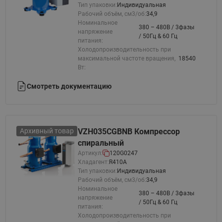
Тип упаковки:
Индивидуальная
Рабочий объём, см3/об:
34,9
Номинальное
380 – 480В / 3фазы
напряжение
/ 50Гц & 60 Гц
питания:
Холодопроизводительность при
максимальной частоте вращения,
18540
Вт:
Смотреть документацию
Архивный товар
VZH035CGBNB Компрессор
спиральный
Артикул:
120G0247
Хладагент:
R410A
Тип упаковки:
Индивидуальная
Рабочий объём, см3/об:
34,9
Номинальное
380 – 480В / 3фазы
напряжение
/ 50Гц & 60 Гц
питания:
Холодопроизводительность при