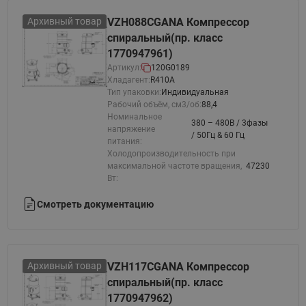
Архивный товар
VZH088CGANA Компрессор
спиральный(пр. класс
1770947961)
Артикул:
120G0189
Хладагент:
R410A
Тип упаковки:
Индивидуальная
Рабочий объём, см3/об:
88,4
Номинальное
380 – 480В / 3фазы
напряжение
/ 50Гц & 60 Гц
питания:
Холодопроизводительность при
максимальной частоте вращения,
47230
Вт:
Смотреть документацию
Архивный товар
VZH117CGANA Компрессор
спиральный(пр. класс
1770947962)