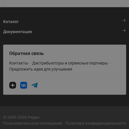
Каталог
Документация
Тепловая автоматика
Холодильная техника
HeatPlatform (Тепловая платформа)
Обратная связь
Приводная техника
Полезные программы и инструменты
Контакты
Дистрибьюторы и сервисные партнеры
Промышленная автоматика
Условия поставки
Предложить идеи для улучшения
Теплый пол и снеготаяние
Политика по использованию ТЗ Ридан
Теплообменное оборудование
Насосное оборудование
Коттеджная автоматика
Системы водоснабжения
© 2009-2026 Ридан
Пользовательское соглашение
Политика конфиденциальности