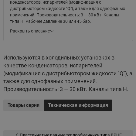
конденсаторов, испарителей (модификация с
дистрибьютором жидкости "Q"), а также для однофазных
применений. Производительность: 3 — 30 кВт. Каналы
типа H. Рабочее давление 30 или 45 бар.
Раскрыть описание
Основные параметры:
Материал пластин — нержавеющая сталь AISI 316L
Используются в холодильных установках в
Медный припой
качестве конденсаторов, испарителей
Компактный размер
(модификация с дистрибьютором жидкости "Q"), а
Высокая эффективность
также для однофазных применений.
Широкий ряд присоединительных размеров
Производительность: 3 — 30 кВт. Каналы типа H.
Высокотехнологичное производство
Товары серии
Техническая информация
Высококвалифицированная техподдержка
Рабочие среды: негорючие хладагенты (HFC, HCFC),
технические и холодильные масла, вода для
технических нужд и систем ГВС, спиртосодержащие
Пластинчатые паяные теплообменники типа BPHE
растворы