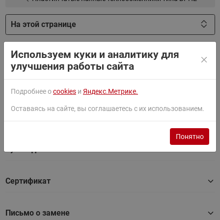
На этой странице
Фильтры
Используем куки и аналитику для
улучшения работы сайта
Документация
Подробнее о
cookies
и
Яндекс.Метрике.
Оставаясь на сайте, вы соглашаетесь с их использованием.
Паспорт
Понятно
Руководство
Сертификат
Письмо о замене