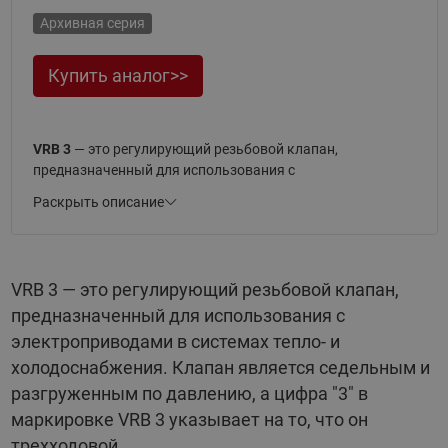
Архивная серия
Купить аналог>>
VRB 3
— это регулирующий резьбовой клапан,
предназначенный для использования с
электроприводами в системах тепло- и
Раскрыть описание
холодоснабжения.
Клапан является седельным и разгруженным по
давлению, а цифра "3" в маркировке
VRB 3
указывает на
VRB 3 — это регулирующий резьбовой клапан,
то, что он трехходовой. Характеристика регулирования —
предназначенный для использования с
логарифмическая и линейная.
электроприводами в системах тепло- и
Материал корпуса
VRB 3
— красная бронза.
холодоснабжения. Клапан является седельным и
Теплоноситель, применяемый с клапаном — вода или
разгруженным по давлению, а цифра "3" в
водогликолевые смеси до 50 % с температурой до 130 °С и
маркировке VRB 3 указывает на то, что он
условным давлением PN 16 бар.
трехходовой.