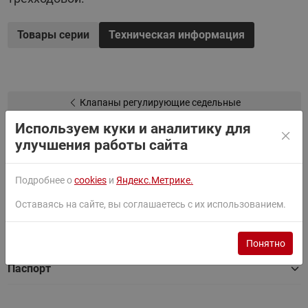
Регулирующие клапаны
VRB 3
представлены в
нескольких исполнениях:
Товары серии
Техническая информация
С диаметрами от 15 до 50 мм и пропускной
способностью от 0,63 до 40 м3/ч.
Клапаны регулирующие седельные
Используем куки и аналитику для
На этой странице
улучшения работы сайта
Фильтры
Подробнее о
cookies
и
Яндекс.Метрике.
Оставаясь на сайте, вы соглашаетесь с их использованием.
Документация
Понятно
Паспорт