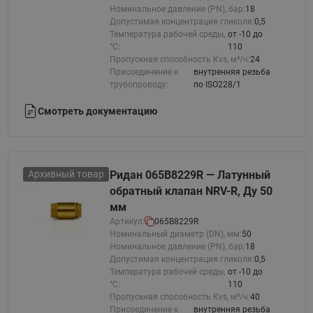
Номинальное давление (PN), бар:
18
Допустимая концентрация гликоля:
0,5
Температура рабочей среды,
от -10 до
°С:
110
Пропускная способность Kvs, м³/ч:
24
Присоединение к
внутренняя резьба
трубопроводу:
по ISO228/1
Смотреть документацию
Архивный товар
Ридан 065B8229R — Латунный
обратный клапан NRV-R, Ду 50
мм
Артикул:
065B8229R
Номинальный диаметр (DN), мм:
50
Номинальное давление (PN), бар:
18
Допустимая концентрация гликоля:
0,5
Температура рабочей среды,
от -10 до
°С:
110
Пропускная способность Kvs, м³/ч:
40
Присоединение к
внутренняя резьба