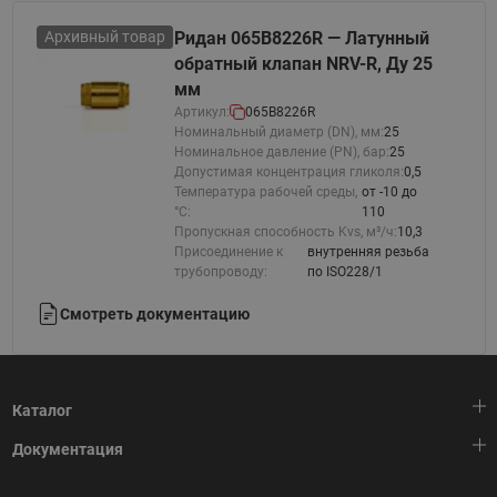
Архивный товар
Ридан 065B8226R — Латунный
обратный клапан NRV-R, Ду 25
мм
Артикул:
065B8226R
Номинальный диаметр (DN), мм:
25
Номинальное давление (PN), бар:
25
Допустимая концентрация гликоля:
0,5
Температура рабочей среды,
от -10 до
°С:
110
Пропускная способность Kvs, м³/ч:
10,3
Присоединение к
внутренняя резьба
трубопроводу:
по ISO228/1
Смотреть документацию
Каталог
Документация
Тепловая автоматика
Холодильная техника
HeatPlatform (Тепловая платформа)