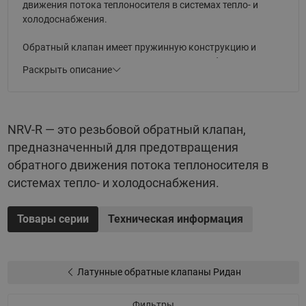
движения потока теплоносителя в системах тепло- и
холодоснабжения.
Обратный клапан имеет пружинную конструкцию и
мягкое уплотнение затвора, за счет чего обеспечивается
Раскрыть описание
максимальная герметичность.
Материал корпуса — латунь. Теплоноситель,
применяемый с клапаном — вода или водогликолевые
NRV-R — это резьбовой обратный клапан,
смеси до 50 % с температурой до 110 °С.
предназначенный для предотвращения
обратного движения потока теплоносителя в
системах тепло- и холодоснабжения.
Товары серии
Техническая информация
Латунные обратные клапаны Ридан
Фильтры