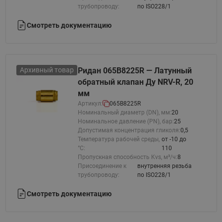
трубопроводу:
по ISO228/1
Смотреть документацию
Архивный товар
Ридан 065B8225R — Латунный
обратный клапан Ду NRV-R, 20
мм
Артикул:
065B8225R
Номинальный диаметр (DN), мм:
20
Номинальное давление (PN), бар:
25
Допустимая концентрация гликоля:
0,5
Температура рабочей среды,
от -10 до
°С:
110
Пропускная способность Kvs, м³/ч:
8
Присоединение к
внутренняя резьба
трубопроводу:
по ISO228/1
Смотреть документацию