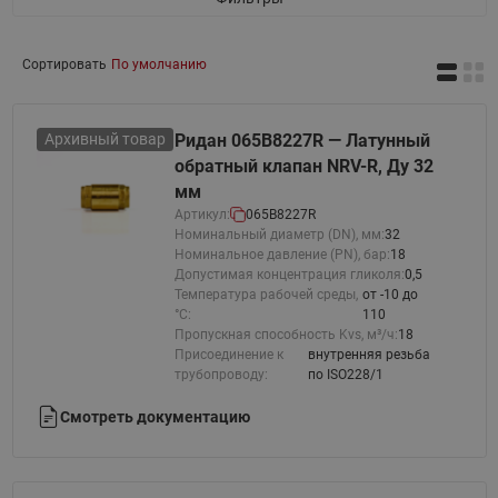
Сортировать
По умолчанию
Архивный товар
Ридан 065B8227R — Латунный
обратный клапан NRV-R, Ду 32
мм
Артикул:
065B8227R
Номинальный диаметр (DN), мм:
32
Номинальное давление (PN), бар:
18
Допустимая концентрация гликоля:
0,5
Температура рабочей среды,
от -10 до
°С:
110
Пропускная способность Kvs, м³/ч:
18
Присоединение к
внутренняя резьба
трубопроводу:
по ISO228/1
Смотреть документацию