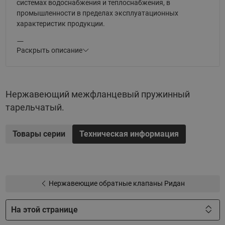
системах водоснабжения и теплоснабжения, в
промышленности в пределах эксплуатационных
характеристик продукции.
Преимущества и отличительные
Раскрыть описание
характеристики:
Работают в любом монтажном положении.
Нержавеющий межфланцевый пружинный
Не провоцируют гидравлического удара.
тарельчатый.
Низкое гидравлическое сопротивление.
Товары серии
Техническая информация
Нержавеющие обратные клапаны Ридан
На этой странице