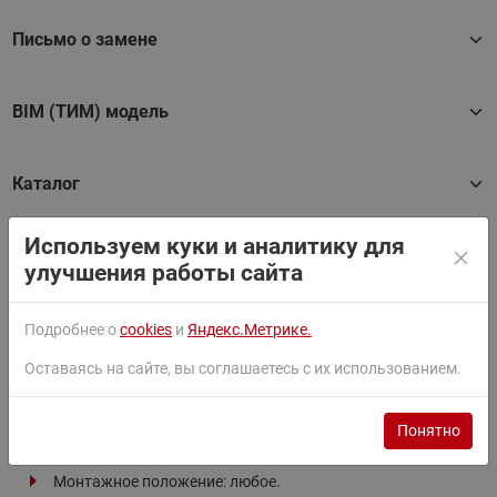
Письмо о замене
BIM (ТИМ) модель
Каталог
Используем куки и аналитику для
Техническое описание
улучшения работы сайта
Подробнее о
cookies
и
Яндекс.Метрике.
Подробная информация
Оставаясь на сайте, вы соглашаетесь с их использованием.
Основные характеристики:
Понятно
Монтажное положение: любое.