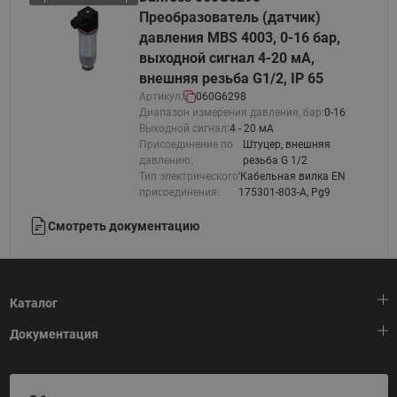
Преобразователь (датчик)
давления MBS 4003, 0-16 бар,
выходной сигнал 4-20 мА,
внешняя резьба G1/2, IP 65
Артикул:
060G6298
Диапазон измерения давления, бар:
0-16
Выходной сигнал:
4 - 20 мА
Присоединение по
Штуцер, внешняя
давлению:
резьба G 1/2
Тип электрического
'Кабельная вилка EN
присоединения:
175301-803-A, Pg9
Смотреть документацию
Каталог
Документация
Тепловая автоматика
Холодильная техника
HeatPlatform (Тепловая платформа)