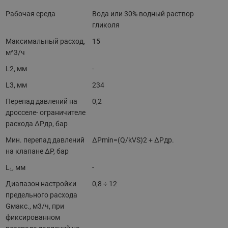
Рабочая среда
Вода или 30% водный раствор
гликоля
Максимальный расход,
15
м^3/ч
L2, мм
-
L3, мм
234
Перепад давлений на
0,2
дросселе- ограничителе
расхода ΔРдр, бар
Мин. перепад давлений
ΔРmin=(Q/kVS)2 + ΔРдр.
на клапане ΔР, бар
L₁, мм
-
Диапазон настройки
0,8 ÷ 12
предельного расхода
Gмакс., м3/ч, при
фиксированном