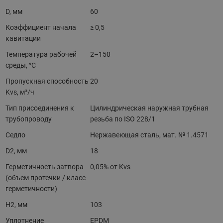
D, мм
60
Коэффициент начала
≥ 0,5
кавитации
Температура рабочей
2–150
среды, °С
Пропускная способность
20
Kvs, м³/ч
Тип присоединения к
Цилиндрическая наружная трубная
трубопроводу
резьба по ISO 228/1
Седло
Нержавеющая сталь, мат. № 1.4571
D2, мм
18
Герметичность затвора
0,05% от Kvs
(объем протечки / класс
герметичности)
H2, мм
103
Уплотнение
EPDM