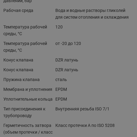
давлений, бар
Рабочая среда
Вода и водные растворы гликолей
для систем отопления и охлаждения
Температура рабочей
120
среды, °С
Температура рабочей
от -20 до 120
среды, °С
Конус клапана
DZR латунь
Конус клапана
DZR латунь
Пружина клапана
сталь
Мембрана и уплотнения
EPDM
Уплотнительные кольца
EPDM
Тип присоединения к
Внутренняя резьба ISO 7/1
трубопроводу
Герметичность затвора
Класс протечки А по ISO 5208
(объем протечки / класс