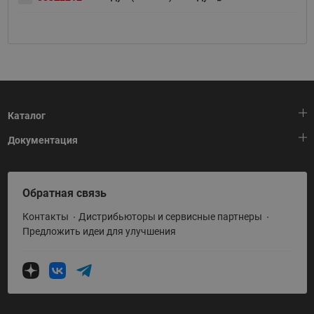
Каталог
Документация
Тепловая автоматика
Холодильная техника
HeatPlatform (Тепловая платформа)
Обратная связь
Приводная техника
Полезные программы и инструменты
Контакты
Дистрибьюторы и сервисные партнеры
Промышленная автоматика
Условия поставки
Предложить идеи для улучшения
Теплый пол и снеготаяние
Политика по использованию ТЗ Ридан
Теплообменное оборудование
Насосное оборудование