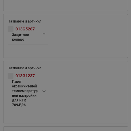
013G5287
Защитное
кольцо
013G1237
Пакет
ограничителей
темпемператур
ной настройки
для RTR
7094\96