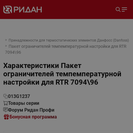
Принадлежности для термостатических элементов Данфосс (Danfoss)
Пакет ограничителей темпемпературной настройки для RTR
7094\96
Характеристики
Пакет
ограничителей темпемпературной
настройки для RTR 7094\96
013G1237
Товары серии
Форум Ридан Профи
Бонусная программа