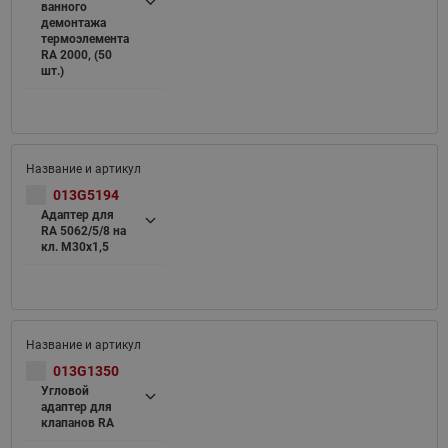
ванного
демонтажа
термоэлемента
RA 2000, (50
шт.)
013G5194
Адаптер для
RA 5062/5/8 на
кл. M30x1,5
013G1350
Угловой
адаптер для
клапанов RA