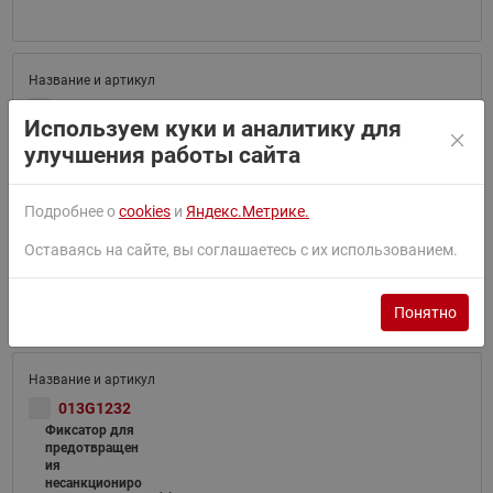
013G5245
Используем куки и аналитику для
Фиксатор для
предотвращен
улучшения работы сайта
ия
несанкциониро
ванного
Подробнее о
cookies
и
Яндекс.Метрике.
демонтажа
термоэлемента
Оставаясь на сайте, вы соглашаетесь с их использованием.
RTR
7090\91\92
Понятно
013G1232
Фиксатор для
предотвращен
ия
несанкциониро