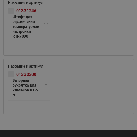
013G1246
Штифт для
ограничения
температурной
настройки
RTR7090
013G3300
Запорная
рукоятка для
клапанов RTR-
N