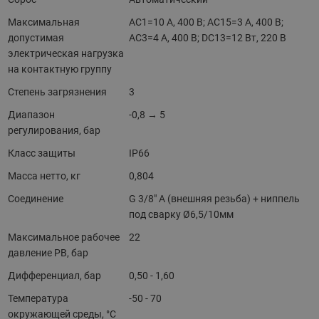
Максимальная
AC1=10 A, 400 В; AC15=3 A, 400 В;
допустимая
AC3=4 A, 400 В; DC13=12 Вт, 220 В
электрическая нагрузка
на контактную группу
Степень загрязнения
3
Диапазон
-0,8 → 5
регулирования, бар
Класс защиты
IP66
Масса нетто, кг
0,804
Соединение
G 3/8" A (внешняя резьба) + ниппель
под сварку Ø6,5/10мм
Максимальное рабочее
22
давление PB, бар
Дифференциал, бар
0,50 - 1,60
Температура
-50 - 70
окружающей среды, °С