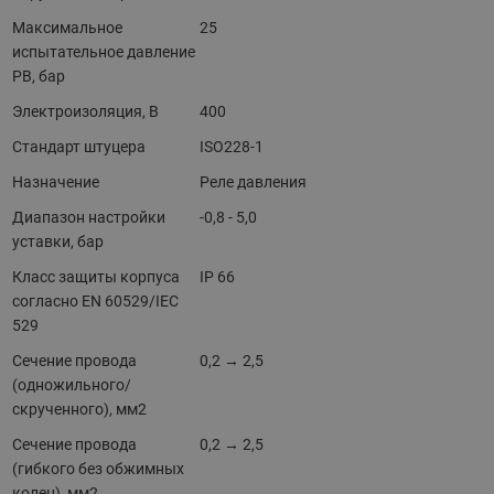
Максимальное
25
испытательное давление
PB, бар
Электроизоляция, В
400
Стандарт штуцера
ISO228-1
Назначение
Реле давления
Диапазон настройки
-0,8 - 5,0
уставки, бар
Класс защиты корпуса
IP 66
согласно EN 60529/IEC
529
Сечение провода
0,2 → 2,5
(одножильного/
скрученного), мм2
Сечение провода
0,2 → 2,5
(гибкого без обжимных
колец), мм2