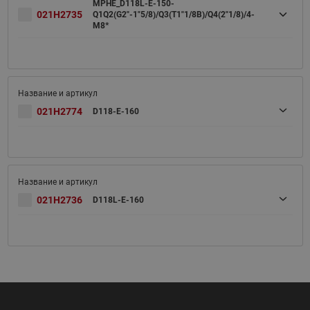
MPHE_D118L-E-150-
021H2735
Q1Q2(G2"-1"5/8)/Q3(T1"1/8B)/Q4(2"1/8)/4-
M8*
021H2774
D118-E-160
021H2736
D118L-E-160