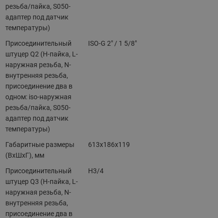
резьба/пайка, S050-
адаптер под датчик
температуры)
Присоединительный
ISO-G 2" / 1 5/8"
штуцер Q2 (H-пайка, L-
наружная резьба, N-
внутренняя резьба,
присоединение два в
одном: iso-наружная
резьба/пайка, S050-
адаптер под датчик
температуры)
Габаритные размеры
613х186х119
(ВхШхГ), мм
Присоединительный
H3/4
штуцер Q3 (H-пайка, L-
наружная резьба, N-
внутренняя резьба,
присоединение два в