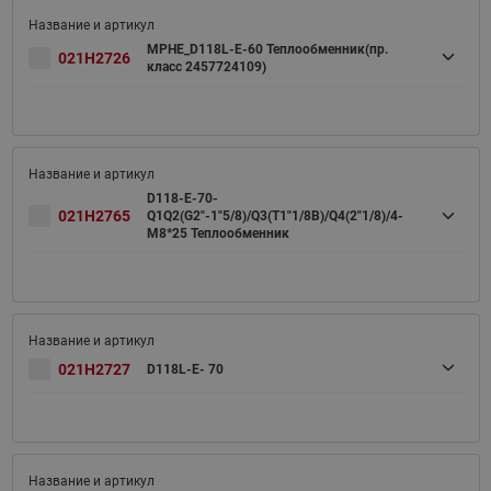
MPHE_D118L-E-60 Теплообменник(пр.
021H2726
класс 2457724109)
D118-E-70-
021H2765
Q1Q2(G2"-1"5/8)/Q3(T1"1/8B)/Q4(2"1/8)/4-
M8*25 Теплообменник
021H2727
D118L-E- 70