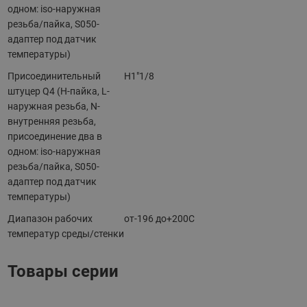
одном: iso-наружная
резьба/пайка, S050-
адаптер под датчик
температуры)
Присоединительный
H1"1/8
штуцер Q4 (H-пайка, L-
наружная резьба, N-
внутренняя резьба,
присоединение два в
одном: iso-наружная
резьба/пайка, S050-
адаптер под датчик
температуры)
Диапазон рабочих
от-196 до+200C
температур среды/стенки
Товары серии