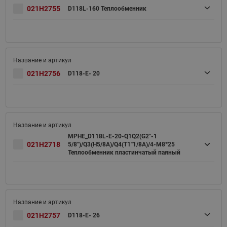
021H2755
D118L-160 Теплообменник
021H2756
D118-E- 20
MPHE_D118L-E-20-Q1Q2(G2''-1
021H2718
5/8'')/Q3(H5/8A)/Q4(T1''1/8A)/4-M8*25
Теплообменник пластинчатый паяный
021H2757
D118-E- 26