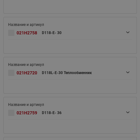
021H2758
D118-E- 30
021H2720
D118L-E-30 Теплообменник
021H2759
D118-E- 36