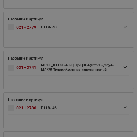
021H2779
D118- 40
MPHE_D118L-40-Q1Q2Q3Q4(G2''-1 5/8'')/4-
021H2741
M8*25 Теплообменник пластинчатый
021H2780
D118- 46