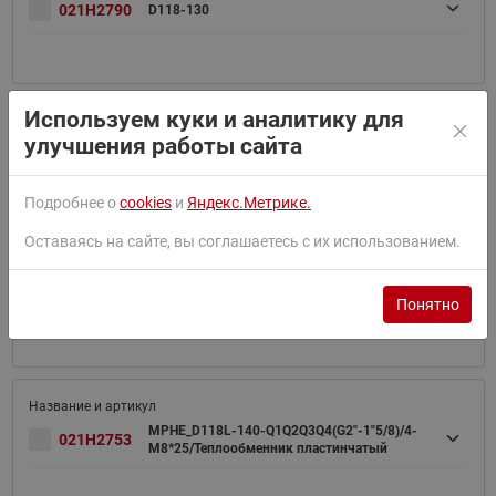
021H2790
D118-130
Используем куки и аналитику для
улучшения работы сайта
021H2752
D118L-130 Теплообменник
Подробнее о
cookies
и
Яндекс.Метрике.
Оставаясь на сайте, вы соглашаетесь с их использованием.
692891
Аппарат теплообменный
Понятно
MPHE_D118L-140-Q1Q2Q3Q4(G2"-1"5/8)/4-
021H2753
M8*25/Теплообменник пластинчатый