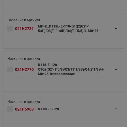
MPHE_D118L-E-110-Q1Q2(G2''-1
021H2731
5/8'')/Q3(T1''1/8B)/Q4(T1''5/8)/4-M8*25
D118-E-120-
021H2770
Q1Q2(G2"-1"5/8)/Q3(T1"1/8B)/Q4(2"1/8)/4-
M8*25 Теплообменник
021H5968
D118L-E-120