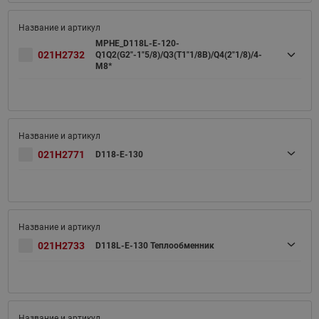
MPHE_D118L-E-120-
021H2732
Q1Q2(G2"-1"5/8)/Q3(T1"1/8B)/Q4(2"1/8)/4-
M8*
021H2771
D118-E-130
021H2733
D118L-E-130 Теплообменник