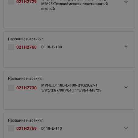
021H2729
M8*25/Теплообменник пластинчатый
паяный
021H2768
D118-E-100
MPHE_D118L-E-100-Q1Q2(G2''-1
021H2730
5/8'')/Q3(7/8B)/Q4(T1''5/8)/4-M8*25
021H2769
D118-E-110