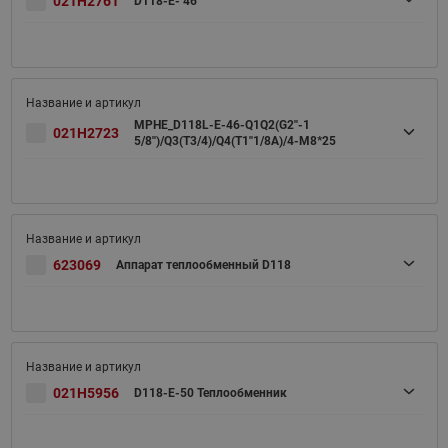
021H2761
D118-E- 46
MPHE_D118L-E-46-Q1Q2(G2''-1
021H2723
5/8'')/Q3(T3/4)/Q4(T1''1/8A)/4-M8*25
623069
Аппарат теплообменный D118
021H5956
D118-E-50 Теплообменник