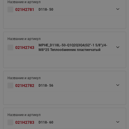
021H2781
D118- 50
MPHE_D118L-50-Q1Q2Q3Q4(G2''-1 5/8'')/4-
021H2743
M8*25 Теплообменник пластинчатый
021H2782
D118- 56
021H2783
D118- 60