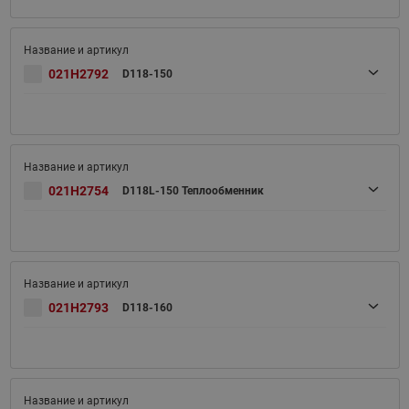
021H2792
D118-150
021H2754
D118L-150 Теплообменник
021H2793
D118-160