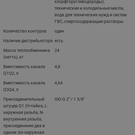
хлорфторуглеводороды),
технические и холодильные масла,
вода для технических нужд и систем
ГВС, спиртосодержащие растворы
Количество контуров
один
Наличие дистрибьютора
есть
Масса теплообменника
24
(нетто), кг
Вместимость канала
4,8
Q1Q2, л
Вместимость канала
4,64
Q3Q4, л
Присоединительный
ISO-G 2" / 1 5/8"
штуцер Q1 (H-пайка, L-
наружная резьба, N-
внутренняя резьба,
присоединение два в
одном: iso-наружная