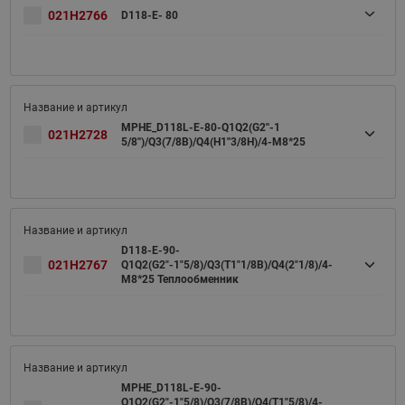
021H2766
D118-E- 80
MPHE_D118L-E-80-Q1Q2(G2''-1
021H2728
5/8'')/Q3(7/8B)/Q4(H1''3/8H)/4-M8*25
D118-E-90-
021H2767
Q1Q2(G2"-1"5/8)/Q3(T1"1/8B)/Q4(2"1/8)/4-
M8*25 Теплообменник
MPHE_D118L-E-90-
Q1Q2(G2"-1"5/8)/Q3(7/8B)/Q4(T1"5/8)/4-