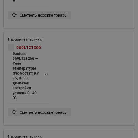
м
Смотреть похожие товары
060L121266
Danfoss
060L121266 —
Реле
температуры
(термостат) KP
75, IP 30,
диапазон
настройки
уставки 0...40
°C
Смотреть похожие товары