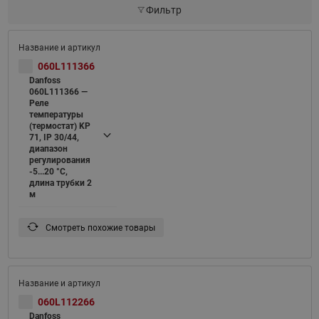
Фильтр
060L111366
Danfoss
060L111366 —
Реле
температуры
(термостат) KP
71, IP 30/44,
диапазон
регулирования
-5...20 °C,
длина трубки 2
м
Смотреть похожие товары
060L112266
Danfoss