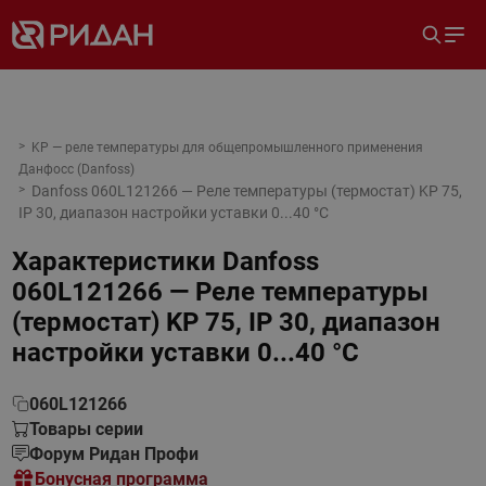
KP — реле температуры для общепромышленного применения
Данфосс (Danfoss)
Danfoss 060L121266 — Реле температуры (термостат) KP 75,
IP 30, диапазон настройки уставки 0...40 °C
Характеристики
Danfoss
060L121266 — Реле температуры
(термостат) KP 75, IP 30, диапазон
настройки уставки 0...40 °C
060L121266
Товары серии
Форум Ридан Профи
Бонусная программа