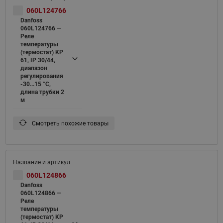
060L124766
Danfoss
060L124766 —
Реле
температуры
(термостат) KP
61, IP 30/44,
диапазон
регулирования
-30...15 °C,
длина трубки 2
м
Смотреть похожие товары
060L124866
Danfoss
060L124866 —
Реле
температуры
(термостат) KP