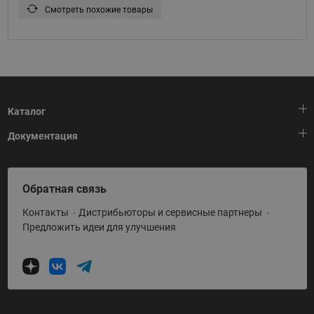
Смотреть похожие товары
Каталог
Документация
Тепловая автоматика
Холодильная техника
HeatPlatform (Тепловая платформа)
Обратная связь
Приводная техника
Полезные программы и инструменты
Контакты
Дистрибьюторы и сервисные партнеры
Промышленная автоматика
Условия поставки
Предложить идеи для улучшения
Теплый пол и снеготаяние
Политика по использованию ТЗ Ридан
Теплообменное оборудование
Насосное оборудование
Коттеджная автоматика