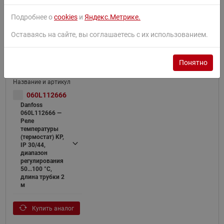
80...150 °C,
длина трубки 2
Подробнее о
cookies
и
Яндекс.Метрике.
м
Оставаясь на сайте, вы соглашаетесь с их использованием.
Смотреть похожие товары
Понятно
060L112666
Danfoss
060L112666 —
Реле
температуры
(термостат) KP,
IP 30/44,
диапазон
регулирования
50...100 °C,
длина трубки 2
м
Купить аналог