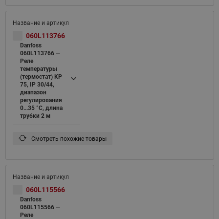
060L113766
Danfoss
060L113766 —
Реле
температуры
(термостат) KP
75, IP 30/44,
диапазон
регулирования
0...35 °C, длина
трубки 2 м
Смотреть похожие товары
060L115566
Danfoss
060L115566 —
Реле