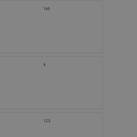
160
8
12,5