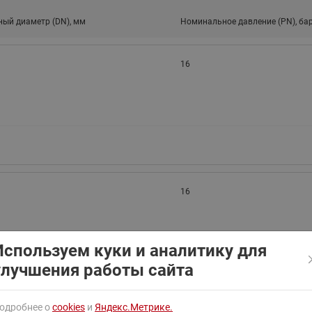
ходовыми клапанами
Преобразователь частот
ый диаметр (DN), мм
Номинальное давление (PN), ба
Ридан RF-101
Узлы холодоснабжения с 3-
ходовыми клапанами
16
Узлы теплоснабжения с
комбинированным клапаном
AQT(F)-R
16
Используем куки и аналитику для
улучшения работы сайта
одробнее о
cookies
и
Яндекс.Метрике.