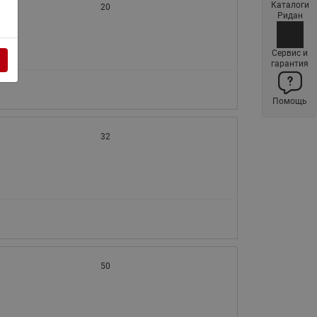
Каталоги
20
Латунные фильтры сетчатые
Ридан
Ридан (код 065B83xxR)
Нержавеющие фильтры
Сервис и
гарантия
сетчатые Ридан
Воздухоотводчики Airvent-R
Помощь
(Вентиляция) Ридан (код
06583xxR)
32
Компенсаторы осевые
сильфонные Ридан
Регуляторы давления Ридан
Клапаны редукционные Ридан
Гибкие вставки
Предохранительные клапаны
RSV
50
Латунные краны шаровые
запорные Ридан (код