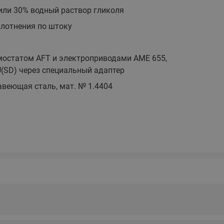
этажные для систем отоп
или 30% водный раствор гликоля
TDU-R Ридан
плотнения по штоку
Показать все
Квартирные станции ШК
ь
Ридан
Учёт тепловой энергии
Чиллеры (холодильн
мостатом AFT и электроприводами AME 655,
Коллекторы
машины)
(SD) через специальный адаптер
Квартирные приборы учёта
распределительные
веющая сталь, мат. № 1.4404
Чиллеры с воздушным
Распределители INDIV
Квартирные тепловые пу
охлаждением конденсато
MyFlat
Коммерческий (Общедомовой)
серии RCH
учет тепловой энергии
Показать все
Автоматизированная система
учета энергоресурсов
Узлы регулирования
Преобразователи час
приточных установок
Преобразователь частот
Ридан RF-51
Узлы теплоснабжения с 3-