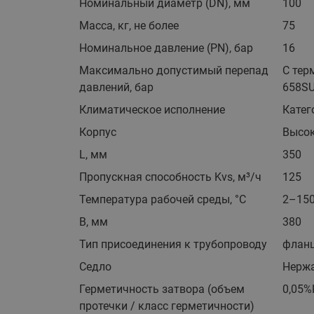
Номинальный диаметр (DN), мм
100
Масса, кг, не более
75
Номинальное давление (PN), бар
16
Максимально допустимый перепад
С тер
давлений, бар
658SU
Климатическое исполнение
Катег
Корпус
Высок
L, мм
350
Пропускная способность Kvs, м³/ч
125
Температура рабочей среды, °С
2–150
B, мм
380
Тип присоединения к трубопроводу
фланц
Седло
Нержа
Герметичность затвора (объем
0,05%
протечки / класс герметичности)