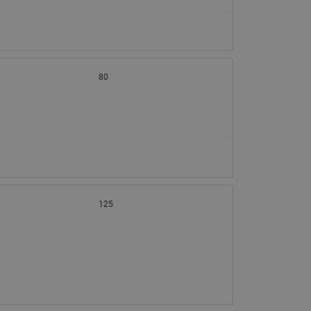
065B82xxR)
Латунные фильтры сетчатые
Ридан (код 065B82xxR)
Воздухоотводчики Airvent-R
Ридан (код 06582xxR)
80
125