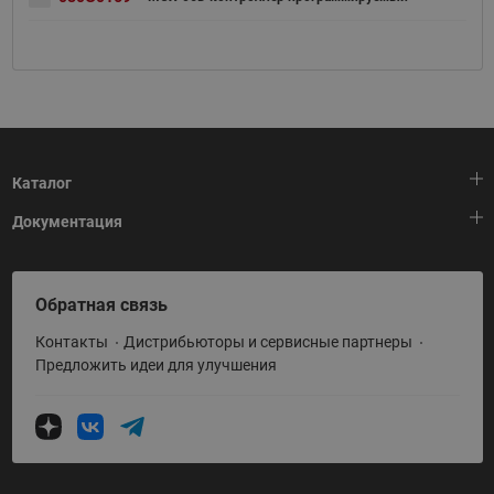
Каталог
Документация
Тепловая автоматика
Холодильная техника
HeatPlatform (Тепловая платформа)
Обратная связь
Приводная техника
Полезные программы и инструменты
Контакты
Дистрибьюторы и сервисные партнеры
Промышленная автоматика
Условия поставки
Предложить идеи для улучшения
Теплый пол и снеготаяние
Политика по использованию ТЗ Ридан
Теплообменное оборудование
Насосное оборудование