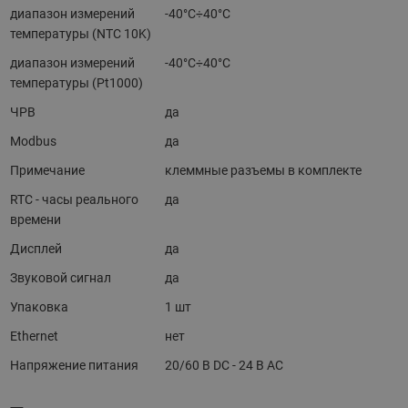
диапазон измерений
-40°C÷40°C
температуры (NTC 10K)
диапазон измерений
-40°C÷40°C
температуры (Pt1000)
ЧРВ
да
Modbus
да
Примечание
клеммные разъемы в комплекте
RTC - часы реального
да
времени
Дисплей
да
Звуковой сигнал
да
Упаковка
1 шт
Ethernet
нет
Напряжение питания
20/60 В DC - 24 В АС