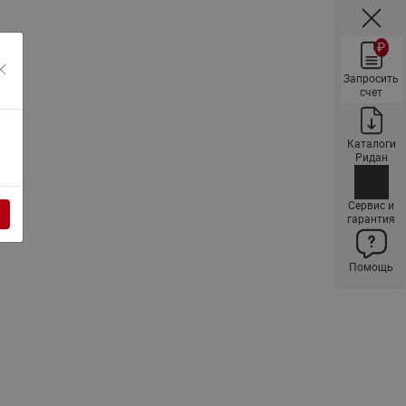
Ридан
ления
₽
С
Запросить
счет
ые
Трубопроводная арматура
Стальные краны запорно-
Каталоги
регулирующие Ридан
Ридан
нкты
ра
Стальные краны шаровые
запорные Ридан
Сервис и
гарантия
Привод электрический АМВ
для шаровых кранов RJIP
Помощь
Premium (Премиум)
Показать все
Краны шаровые чугунные
Ридан
тоты
Латунные краны шаровые
ы
запорные Ридан (код
065B83xxR)