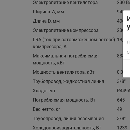
Электропитание вентилятора
230 В
Ширина W, мм
941
Длина D, мм
406
Электропитание компрессора
230 В
LRA (ток при заторможенном роторе)
18,5
П
компрессора, A
О
Максимальная потребляемая
838
мощность, кВт
Мощность вентилятора, кВт
0,06
Трубопровод, жидкостная линия
3/8"
Хладагент
R449A
Потребляемая мощность, Вт
645
Вес нетто, кг
49
Трубопровод, линия всасывания
3/8"
Холодопроизводительность, Вт
1239