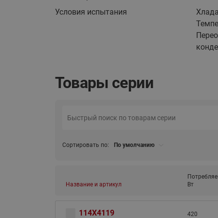
Условия испытания
Хлада
Темпе
Перео
конде
Товары серии
ВСЯ ПРОДУКЦИЯ
Сортировать по:
По умолчанию
Потребляе
Название и артикул
Вт
114X4119
420