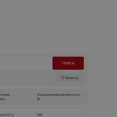
ы
Нержавеющие краны шаровые
запорные Ридан
Затворы дисковые Ридан
Латунные обратные клапаны
Ридан
Чугунные обратные клапаны/
затворы Ридан
Нержавеющие обратные
клапаны Ридан
Найти
Фильтры сетчатые Ридан ФСФ
Фильтр
Балансировочные клапаны для
наружных систем
Сильфонные компенсаторы
итание
Холодопроизводительность,
для наружных систем
ора
Вт
Фильтры сетчатые Ридан ФСФ
для наружных систем
аза/50 Гц
848