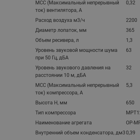
MCC (Максимальный непрерывный
0,32
ток) вентилятора, A
Расход воздуха м3/ч
2200
Диаметр лопаток, мм
365
Объем ресивера, л
1,3
Уровень звуковой мощности шума
63
при 50 Гц, дБА
Уровень звукового давления на
32
расстоянии 10 м, дБА
MCC (Максимальный непрерывный
5,3
ток) компрессора, A
Высота H, мм
650
Тип компрессора
MPT1
Наименование агрегата
OP-M
Внутренний объем конденсатора, дм3
0,39