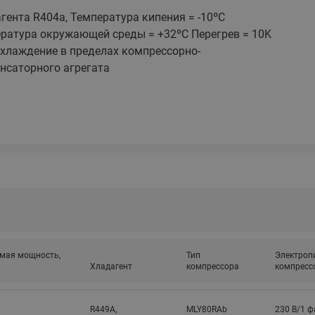
ходовыми клапанами
Преобразователь частот
гента R404a, Температура кипения = -10ºC
Ридан RF-101
Узлы холодоснабжения с 3-
ратура окружающей среды = +32ºC Перегрев = 10K
ходовыми клапанами
хлаждение в пределах компрессорно-
нсаторного агрегата
Узлы теплоснабжения с
комбинированным клапаном
AQT(F)-R
мая мощность,
Тип
Электроп
Хладагент
компрессора
компресс
R449A,
MLY80RAb
230 В/1 ф