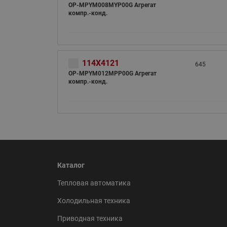
OP-MPYM008MYP00G Агрегат
компр.-конд.
114X4121
645
OP-MPYM012MPP00G Агрегат
компр.-конд.
Каталог
Тепловая автоматика
Холодильная техника
Приводная техника