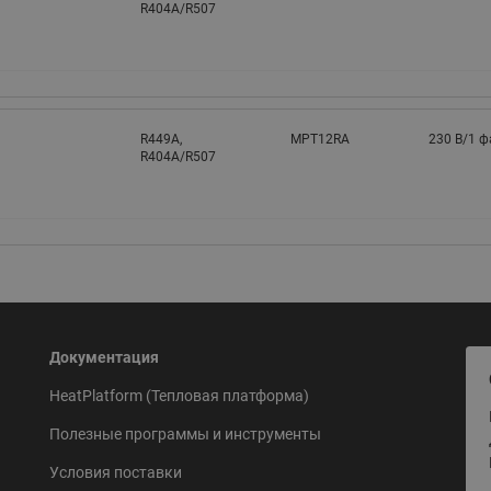
R404A/R507
R449A,
MPT12RA
230 В/1 ф
R404A/R507
Документация
HeatPlatform (Тепловая платформа)
Полезные программы и инструменты
Условия поставки