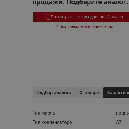
продажи. Подберите аналог.
Электрообогрев
Системы водоснабжения
Посмотрите рекомендованный аналог
Техническое описание серии
Подбор аналога
О товаре
Характер
Тип масла
поли
Тип конденсатора
A7