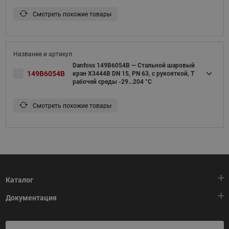
Смотреть похожие товары
Danfoss 149B6054B — Стальной шаровый
149B6054B
кран X3444B DN 15, PN 63, с рукояткой, T
рабочей среды -29...204 °С
Смотреть похожие товары
Каталог
Документация
Тепловая автоматика
Холодильная техника
HeatPlatform (Тепловая платформа)