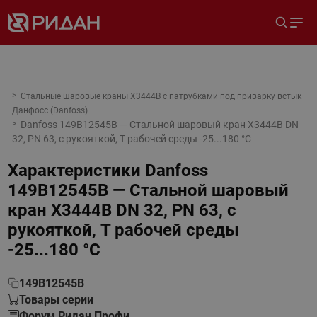
Стальные шаровые краны X3444B с патрубками под приварку встык
Данфосс (Danfoss)
Danfoss 149B12545B — Стальной шаровый кран X3444B DN
32, PN 63, с рукояткой, T рабочей среды -25...180 °С
Характеристики
Danfoss
149B12545B — Стальной шаровый
кран X3444B DN 32, PN 63, с
рукояткой, T рабочей среды
-25...180 °С
149B12545B
Товары серии
Форум Ридан Профи