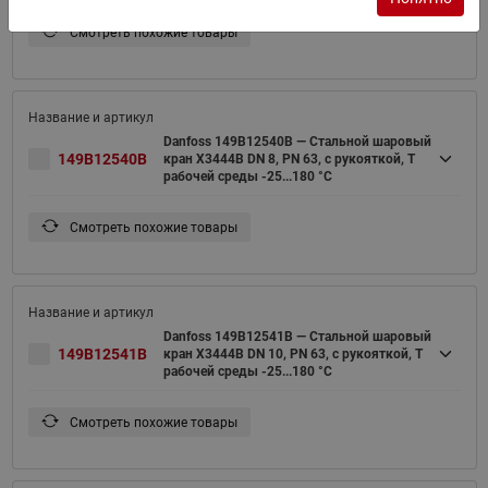
Смотреть похожие товары
Danfoss 149B12540B — Стальной шаровый
149B12540B
кран X3444B DN 8, PN 63, с рукояткой, T
рабочей среды -25...180 °С
Смотреть похожие товары
Danfoss 149B12541B — Стальной шаровый
149B12541B
кран X3444B DN 10, PN 63, с рукояткой, T
рабочей среды -25...180 °С
Смотреть похожие товары