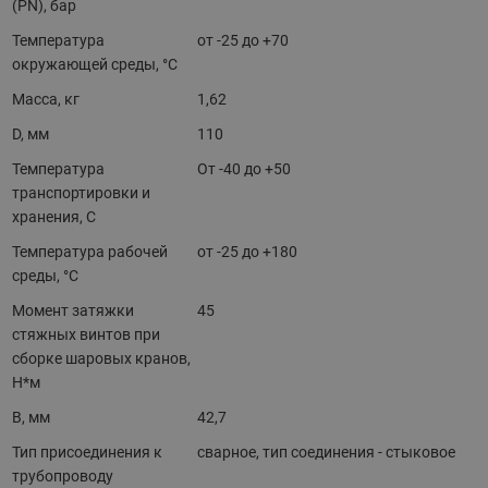
(PN), бар
Температура
от -25 до +70
окружающей среды, °С
Масса, кг
1,62
D, мм
110
Температура
От -40 до +50
транспортировки и
хранения, С
Температура рабочей
от -25 до +180
среды, °С
Момент затяжки
45
стяжных винтов при
сборке шаровых кранов,
Н*м
B, мм
42,7
Тип присоединения к
сварное, тип соединения - стыковое
трубопроводу