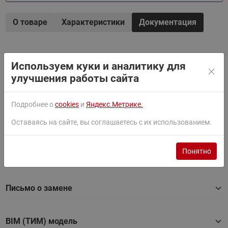
О товаре
Характеристики
Документация
Фильтры
Используем куки и аналитику для
улучшения работы сайта
Паспорт
Подробнее о
cookies
и
Яндекс.Метрике.
Руководство
Оставаясь на сайте, вы соглашаетесь с их использованием.
Понятно
Сертификат
Письмо о замене
BIM (ТИМ) модель