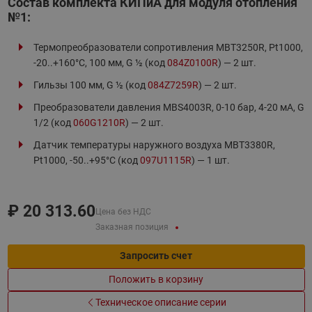
Состав комплекта КИПиА для модуля отопления
№1:
Термопреобразователи сопротивления MBT3250R, Pt1000,
-20..+160°С, 100 мм, G ½ (код
084Z0100R
) — 2 шт.
Гильзы 100 мм, G ½ (код
084Z7259R
) — 2 шт.
Преобразователи давления MBS4003R, 0-10 бар, 4-20 мА, G
1/2 (код
060G1210R
) — 2 шт.
Датчик температуры наружного воздуха MBT3380R,
Pt1000, -50..+95°C (код
097U1115R
) — 1 шт.
₽
20 313.60
Цена без НДС
Заказная позиция
Запросить счет
Положить в корзину
Техническое описание серии