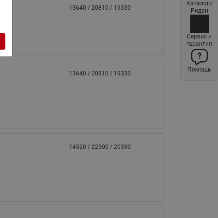
Каталоги
Латунные фильтры сетчатые
13640 / 20810 / 19330
Ридан
Ридан (код 065B83xxR)
Нержавеющие фильтры
Сервис и
гарантия
сетчатые Ридан
Воздухоотводчики Airvent-R
Помощь
(Вентиляция) Ридан (код
13640 / 20810 / 19330
06583xxR)
Компенсаторы осевые
сильфонные Ридан
Регуляторы давления Ридан
Клапаны редукционные Ридан
14520 / 22300 / 20390
Гибкие вставки
Предохранительные клапаны
RSV
Латунные краны шаровые
запорные Ридан (код