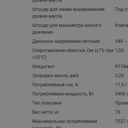
уровня масла
Штуцер для линии выравнивания
Под о
уровня масла
Штуцер для манометра низкого
Клапа
давления
Диапазон напряжения питания
340 – 
Сопротивление обмотки, Ом (±7% при
1,05
+25°С)
Хладагент
R134a
Заправка масла, дм3
3,25
Потребляемый ток, А
11,5 /
Потребляемая мощность, Вт
5400 
Тип упаковки
Пром
Вес нетто, кг
73
Максимальная потребляемая
7527 