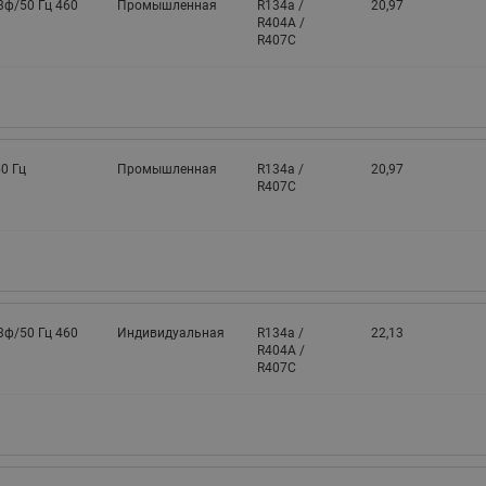
3ф/50 Гц 460
Промышленная
R134a /
20,97
R404A /
R407C
0 Гц
Промышленная
R134a /
20,97
R407C
3ф/50 Гц 460
Индивидуальная
R134a /
22,13
R404A /
R407C