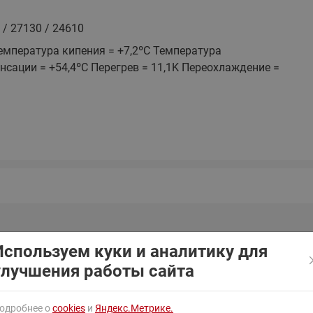
ходовыми клапанами
Преобразователь частот
Ридан RF-101
 / 27130 / 24610
Узлы холодоснабжения с 3-
ходовыми клапанами
Температура кипения = +7,2ºC Температура
нсации = +54,4ºC Перегрев = 11,1K Переохлаждение =
Узлы теплоснабжения с
комбинированным клапаном
AQT(F)-R
Используем куки и аналитику для
улучшения работы сайта
ное
Объемная произво
е питания
Тип упаковки
Хладагент
час, 50 Гц, 2900 о
одробнее о
cookies
и
Яндекс.Метрике.