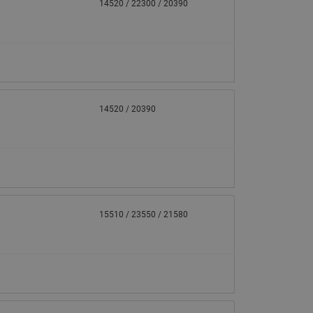
065B82xxR)
14520 / 22300 / 20390
Латунные фильтры сетчатые
Ридан (код 065B82xxR)
Воздухоотводчики Airvent-R
Ридан (код 06582xxR)
14520 / 20390
15510 / 23550 / 21580