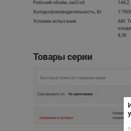
Рабочий объём, см3/об
144,2
Холодопроизводительность, Вт
17560
Условия испытания
ARI: 
конде
8,3K
Товары серии
ВСЯ ПРОДУКЦИЯ
Сортировать по:
По умолчанию
Номиналь
Название и артикул
напряжени
П