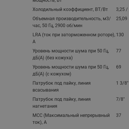
мощность, Вт
Холодильный коэффициент, ВТ/Вт
3,25 /
Объемная производительность, м3/
25,09
час, 50 Гц, 2900 об/мин
LRA (ток при заторможенном роторе),
130
A
Уровень мощности шума при 50 Гц,
77
дБ(А) (без кожуха)
Уровень мощности шума при 50 Гц,
69
дБ(А) (с кожухом)
Патрубок под пайку, линия
1 3/8"
всасывания
Патрубок под пайку, линия
7/8"
нагнетания
MCC (Максимальный непрерывный
37
ток), A