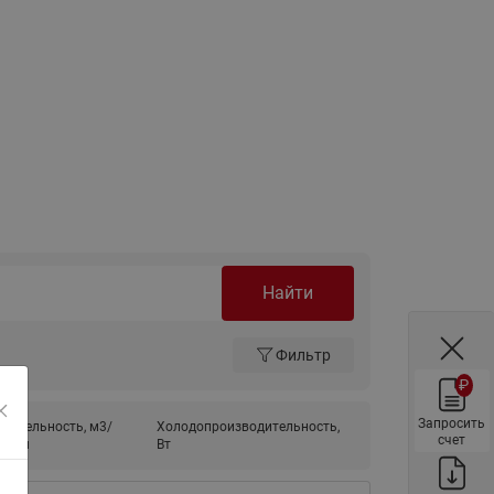
ы
Нержавеющие краны шаровые
запорные Ридан
Затворы дисковые Ридан
Латунные обратные клапаны
Ридан
Чугунные обратные клапаны/
затворы Ридан
Нержавеющие обратные
клапаны Ридан
Найти
Фильтры сетчатые Ридан ФСФ
Балансировочные клапаны для
Фильтр
наружных систем
₽
Сильфонные компенсаторы
для наружных систем
Запросить
дительность, м3/
Холодопроизводительность,
счет
б/мин
Вт
Фильтры сетчатые Ридан ФСФ
для наружных систем