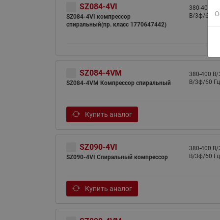
SZ084-4VI
380-400 B/
О
B/3ф/60 Гц
SZ084-4VI компрессор
спиральный(пр. класс 1770647442)
SZ084-4VM
380-400 B/
B/3ф/60 Гц
SZ084-4VM Компрессор спиральный
Купить аналог
SZ090-4VI
380-400 B/
B/3ф/60 Гц
SZ090-4VI Спиральный компрессор
Купить аналог