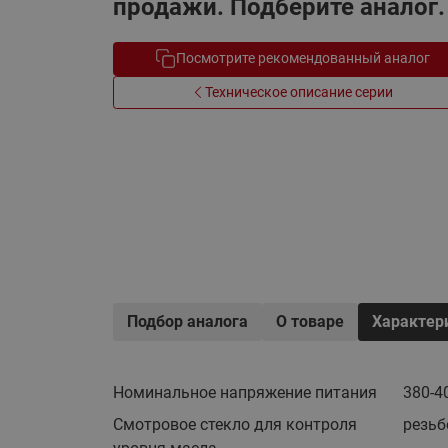
продажи. Подберите аналог.
Электрообогрев
Системы водоснабжения
Посмотрите рекомендованный аналог
Техническое описание серии
Подбор аналога
О товаре
Характер
Номинальное напряжение питания
380-4
Смотровое стекло для контроля
резьб