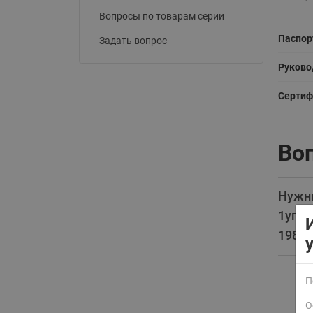
Вопросы по товарам серии
Паспор
Задать вопрос
Руково
Сертиф
Воп
Нужны
1уп./
19805
П
О