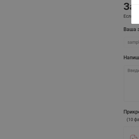
За
Если у 
Ваша 
Ваша э
Напиш
Напиши
Прикр
(10 ф