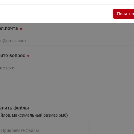
дать вопрос
этажные для систем отоп
TDU-R Ридан
Понятно
Вас возникли сложности при работе, напишите нам свой вопрос в 
Показать все
Квартирные станции ШК
эл.почта
Ридан
Учёт тепловой энергии
Чиллеры (холодильн
Коллекторы
машины)
Квартирные приборы учёта
распределительные
л.почта
Чиллеры с воздушным
Распределители INDIV
ите вопрос
Квартирные тепловые пу
охлаждением конденсато
MyFlat
Коммерческий (Общедомовой)
серии RCH
учет тепловой энергии
Показать все
Автоматизированная система
учета энергоресурсов
те вопрос
епить файлы
Узлы регулирования
Преобразователи час
айлов, максимальный размер 5мб)
приточных установок
Преобразователь частот
Ридан RF-51
Узлы теплоснабжения с 3-
Прикрепите файлы