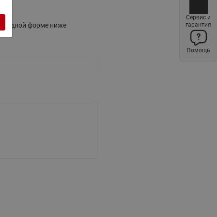
Ридан
ления
Сервис и
свободной форме ниже
гарантия
С
Помощь
ые
Трубопроводная арматура
Стальные краны запорно-
регулирующие Ридан
нкты
ра
Стальные краны шаровые
запорные Ридан
Привод электрический АМВ
для шаровых кранов RJIP
Premium (Премиум)
Показать все
Краны шаровые чугунные
Ридан
тоты
Латунные краны шаровые
ы
запорные Ридан (код
065B83xxR)