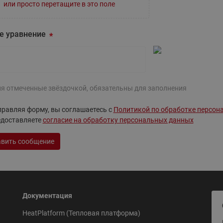
ходовыми клапанами
или просто перетащите в это поле
Преобразователь частот
Ридан RF-101
Узлы холодоснабжения с 3-
ходовыми клапанами
е уравнение
Узлы теплоснабжения с
комбинированным клапаном
AQT(F)-R
ля отмеченные звёздочкой, обязательны для заполнения
равляя форму, вы соглашаетесь с
Политикой по обработке персон
едоставляете
согласие на обработку персональных данных
вить сообщение
Документация
HeatPlatform (Тепловая платформа)