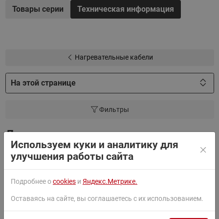
Товары серии
Техническая информация
Удельная мощность 20 Вт/м при 230 В / 400 В
Повышенная стойкость к УФ-излучению
Гарантия 20 лет
Нагревательные кабели
На этой странице
Фильтры
Документация
Используем куки и аналитику для
улучшения работы сайта
Паспорт
Подробнее о
cookies
и
Яндекс.Метрике.
Оставаясь на сайте, вы соглашаетесь с их использованием.
Руководство