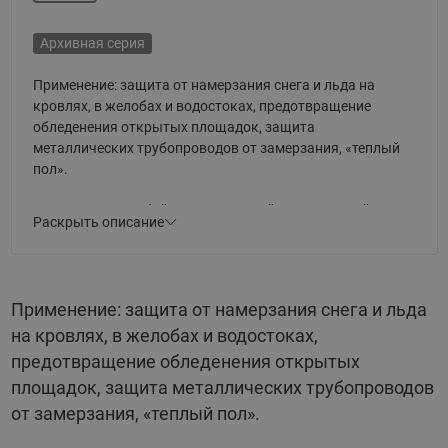
Архивная серия
Применение: защита от намерзания снега и льда на
кровлях, в желобах и водостоках, предотвращение
обледенения открытых площадок, защита
металлических трубопроводов от замерзания, «теплый
пол».
Представляет собой универсальный двухжильный
Раскрыть описание
экранированный нагревательный кабель, устойчивый к
УФ-излучению, с экранированным соединительным
кабелем с герметичными переходной и концевой
муфтами.
Применение: защита от намерзания снега и льда
Основные параметры:
на кровлях, в желобах и водостоках,
предотвращение обледенения открытых
Резистивный двухжильный экранированный
площадок, защита металлических трубопроводов
кабель
от замерзания, «теплый пол».
Номинальное напряжение 230 В или 400 В