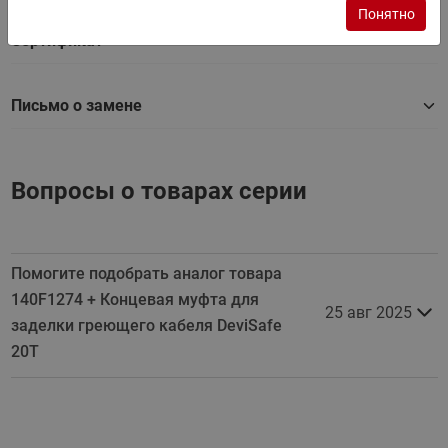
Понятно
Сертификат
Письмо о замене
Вопросы о товарах серии
Помогите подобрать аналог товара
140F1274 + Концевая муфта для
25 авг 2025
заделки греющего кабеля DeviSafe
20T