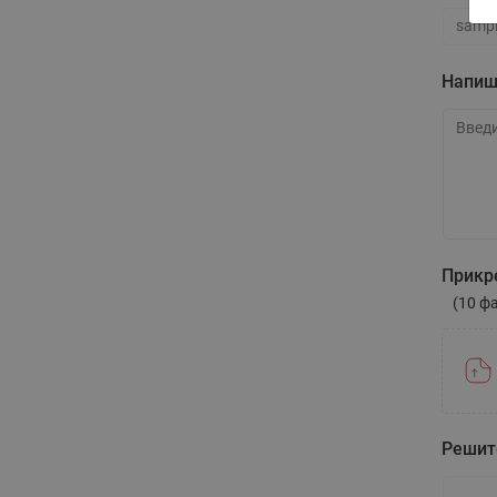
Ваша э
Напиш
Напиши
Прикр
(10 ф
Решит