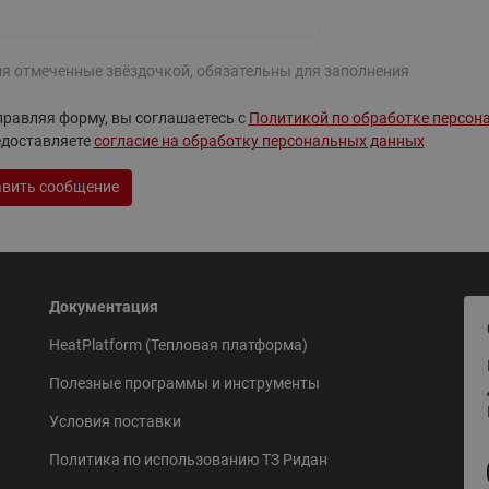
ходовыми клапанами
Преобразователь частот
Ридан RF-101
Узлы холодоснабжения с 3-
ходовыми клапанами
ля отмеченные звёздочкой, обязательны для заполнения
Узлы теплоснабжения с
равляя форму, вы соглашаетесь с
Политикой по обработке персон
комбинированным клапаном
едоставляете
согласие на обработку персональных данных
AQT(F)-R
вить сообщение
Документация
HeatPlatform (Тепловая платформа)
Полезные программы и инструменты
Условия поставки
Политика по использованию ТЗ Ридан