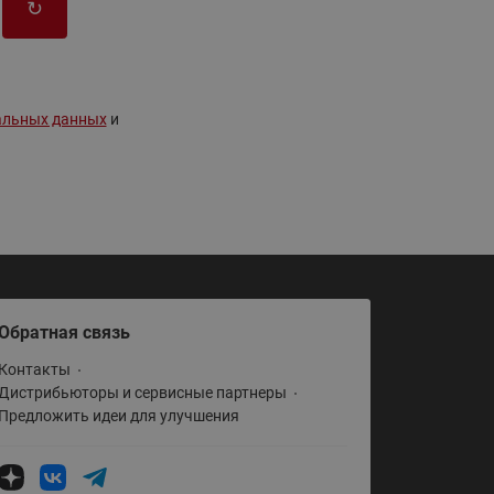
↻
ы
Нержавеющие краны шаровые
запорные Ридан
Затворы дисковые Ридан
Латунные обратные клапаны
альных данных
и
Ридан
Чугунные обратные клапаны/
затворы Ридан
Нержавеющие обратные
клапаны Ридан
Фильтры сетчатые Ридан ФСФ
Обратная связь
Балансировочные клапаны для
наружных систем
Контакты
Дистрибьюторы и сервисные партнеры
Сильфонные компенсаторы
Предложить идеи для улучшения
для наружных систем
Фильтры сетчатые Ридан ФСФ
для наружных систем