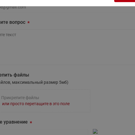
этажные для систем отоп
TDU-R Ридан
л.почта
Показать все
ите вопрос
Квартирные станции ШК
Ридан
Учёт тепловой энергии
Чиллеры (холодильн
Коллекторы
машины)
Квартирные приборы учёта
распределительные
Чиллеры с воздушным
Распределители INDIV
Квартирные тепловые пу
охлаждением конденсато
MyFlat
Коммерческий (Общедомовой)
серии RCH
те вопрос
учет тепловой энергии
епить файлы
Показать все
айлов, максимальный размер 5мб)
Автоматизированная система
учета энергоресурсов
Прикрепите файлы
или просто перетащите в это поле
Узлы регулирования
Преобразователи час
приточных установок
е уравнение
Преобразователь частот
Ридан RF-51
Узлы теплоснабжения с 3-