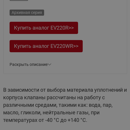
Архивная серия
Купить аналог EV220R>>
Купить аналог EV220WR>>
Раскрыть описание
Основные параметры:
Присоединения: резьбовое от 3/8’’ (Ду 6) до 2’’ (Ду
50) или фланцевое (Ду 65 – 100 мм);
В зависимости от выбора материала уплотнений и
Материал корпуса: латунь, DZR латунь,
корпуса клапаны рассчитаны на работу с
нержавеющая сталь;
различными средами, такими как: вода, пар,
масло, гликоли, нейтральные газы, при
Материалы уплотнений: EPDM (вода -30 до 120 °C),
NBR (воздух, масло -10 до +90 °C);
температурах от -40 °C до +140 °C.
Нормально закрытая или нормально открытая