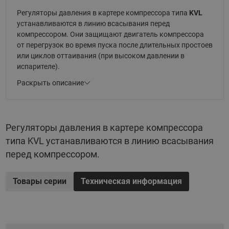
Регуляторы давления в картере компрессора типа
KVL
устанавливаются в линию всасывания перед
компрессором. Они защищают двигатель компрессора
от перегрузок во время пуска после длительных простоев
или циклов оттаивания (при высоком давлении в
испарителе).
Раскрыть описание
Основные параметры:
Подбор клапана в программе «Coolselector®2»
(Подбор холодильного оборудования).
Регуляторы давления в картере компрессора
Температура среды: -60...+130 °C.
типа KVL устанавливаются в линию всасывания
перед компрессором.
Диапазон регулирования от 0,2 до 6,0 бар.
Заводская настройка: 2 бар. Максимальное
рабочее давление 18 бар.
Товары серии
Техническая информация
Максимальное испытательное давление: 19,8 бар.