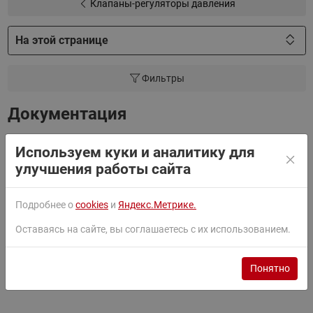
Клапаны-регуляторы давления
На этой странице
Фильтры
Документация
Используем куки и аналитику для
улучшения работы сайта
Паспорт
Подробнее о
cookies
и
Яндекс.Метрике.
Руководство
Оставаясь на сайте, вы соглашаетесь с их использованием.
Сертификат
Понятно