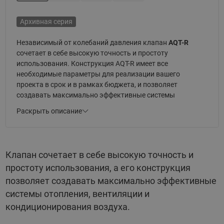
Архивная серия
Независимый от колебаний давления клапан
AQT-R
сочетает в себе высокую точность и простоту
использования. Конструкция AQT-R имеет все
необходимые параметры для реализации вашего
проекта в срок и в рамках бюджета, и позволяет
создавать максимально эффективные системы
отопления, вентиляции и кондиционирования воздуха.
Раскрыть описание
Автоматические комбинированные клапаны
представляют собой регулирующие клапаны с функцией
автоматической балансировки. Встроенный регулятор
Клапан сочетает в себе высокую точность и
давления поддерживает на регулирующем клапане
простоту использования, а его конструкция
постоянный перепад давления, обеспечивая полный
авторитет и автоматическое ограничение расхода.
позволяет создавать максимально эффективные
Благодаря сочетанию функций управления и
системы отопления, вентиляции и
автоматической гидравлической увязки независимые от
кондиционирования воздуха.
колебаний давления клапаны AQT-R являются
экономичным решением проблем, с которыми