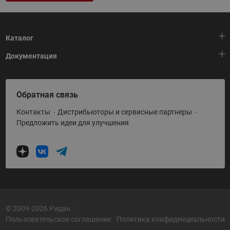
Каталог
Документация
Тепловая автоматика
Холодильная техника
HeatPlatform (Тепловая платформа)
Обратная связь
Приводная техника
Полезные программы и инструменты
Контакты
Дистрибьюторы и сервисные партнеры
Промышленная автоматика
Условия поставки
Предложить идеи для улучшения
Теплый пол и снеготаяние
Политика по использованию ТЗ Ридан
Теплообменное оборудование
Насосное оборудование
Коттеджная автоматика
Системы водоснабжения
© 2009-2026 Ридан
Пользовательское соглашение
Политика конфиденциальности