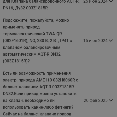
для Клапана балансировочного AQT-R,
25 июн 2024
PN16, Ду32 003Z1815R
Подскажите, пожалуйста, можно
применять привод
термоэлектрический TWA-QR
(082F1601R), NO, 230 В, 2 Вт, IP41 с
15 июл 2024
клапаном балансировочным
автоматическим AQT-R DN32
(003Z1815R)?
Есть ли возможность применения
электр. привода AME110 082H8060R с
баланс. клапаном AQT-R 003Z1815R
DN32.Если привод можно установить
на клапан, необходимо ли
20 фев 2025
использовать какие-либо фитинги?
Сейчас на баланс. клапане привод