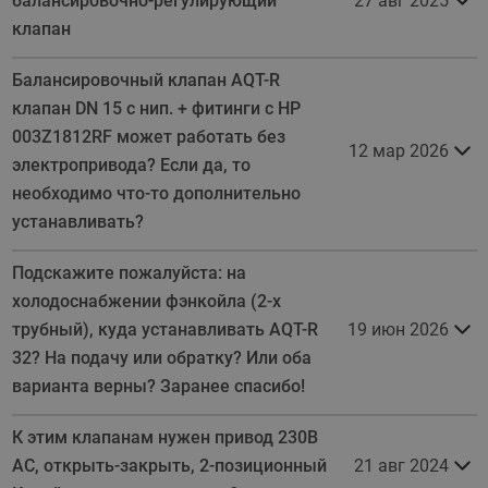
балансировочно-регулирующий
27 авг 2025
клапан
Балансировочный клапан AQT-R
клапан DN 15 c нип. + фитинги с НР
003Z1812RF может работать без
12 мар 2026
электропривода? Если да, то
необходимо что-то дополнительно
устанавливать?
Подскажите пожалуйста: на
холодоснабжении фэнкойла (2-х
трубный), куда устанавливать AQT-R
19 июн 2026
32? На подачу или обратку? Или оба
варианта верны? Заранее спасибо!
К этим клапанам нужен привод 230В
АС, открыть-закрыть, 2-позиционный
21 авг 2024