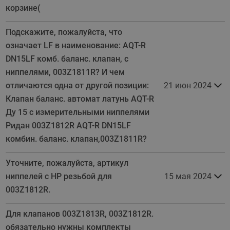
корзине(
Подскажите, пожалуйста, что
означает LF в наименование: AQT-R
DN15LF комб. баланс. клапан, с
ниппелями, 003Z1811R? И чем
отличаются одна от другой позиции:
21 июн 2024
Клапан баланс. автомат латунь AQT-R
Ду 15 с измерительными ниппелями
Ридан 003Z1812R AQT-R DN15LF
комбин. баланс. клапан,003Z1811R?
Уточните, пожалуйста, артикул
ниппелей с НР резьбой для
15 мая 2024
003Z1812R.
Для клапанов 003Z1813R, 003Z1812R.
обязательно нужны комплекты