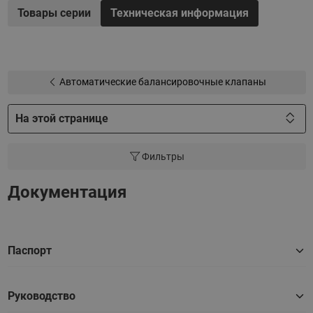
сталкиваются проектировщики систем отопления, тепло
Товары серии
Техническая информация
и холодоснабжения.
Автоматические балансировочные клапаны
На этой странице
Фильтры
Документация
Паспорт
Руководство