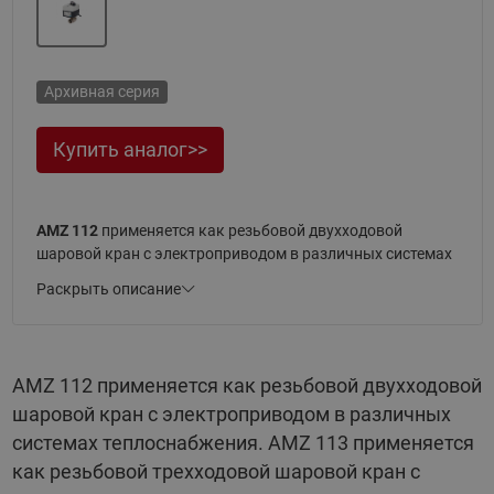
Архивная серия
Купить аналог>>
AMZ 112
применяется как резьбовой двухходовой
шаровой кран с электроприводом в различных системах
теплоснабжения.
Раскрыть описание
Материал корпуса — латунь. Теплоноситель,
применяемый с шаровым краном — вода или
водогликолевые смеси до 50 % с температурой до 130 °С.
AMZ 112 применяется как резьбовой двухходовой
Условное давление PN при диаметре от 15 до 32 мм 16
шаровой кран с электроприводом в различных
бар, от 40 до 50 мм — 25 бар.
системах теплоснабжения. AMZ 113 применяется
Электропривод имеет питающее напряжение 230 В и
как резьбовой трехходовой шаровой кран с
может управляться при помощи комнатного термостата.