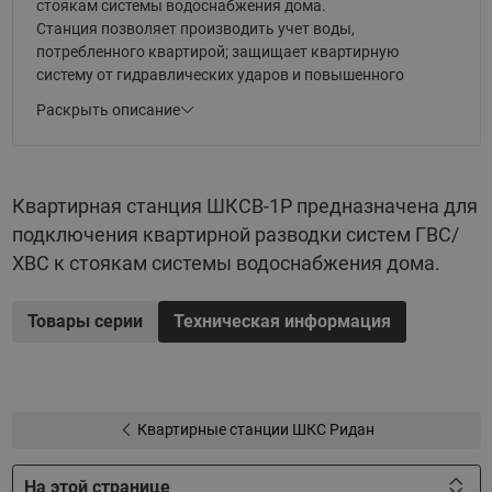
стоякам системы водоснабжения дома.
Станция позволяет производить учет воды,
потребленного квартирой; защищает квартирную
систему от гидравлических ударов и повышенного
давления воды. Опционально предусмотрена
Раскрыть описание
циркуляция системы горячего водоснабжения с целью
обеспечения комфортной температуры воды у
потребителя.
Станция устанавливается на стену и подключается к
Квартирная станция ШКСВ-1Р предназначена для
стоякам системы водоснабжения. К выходам станции
подключения квартирной разводки систем ГВС/
подключается квартирная система водоснабжения.
ХВС к стоякам системы водоснабжения дома.
Товары серии
Техническая информация
Квартирные станции ШКС Ридан
На этой странице