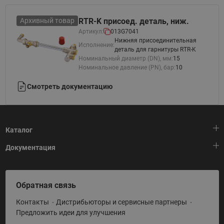
Архивный товар
RTR-K присоед. деталь, ниж.
Артикул:
013G7041
Нижняя присоединительная
Исполнение:
деталь для гарнитуры RTR-K
Номинальный диаметр (DN), мм:
15
Номинальное давление (PN), бар:
10
Смотреть документацию
Каталог
Документация
Тепловая автоматика
Холодильная техника
HeatPlatform (Тепловая платформа)
Обратная связь
Приводная техника
Полезные программы и инструменты
Контакты
Дистрибьюторы и сервисные партнеры
Промышленная автоматика
Условия поставки
Предложить идеи для улучшения
Теплый пол и снеготаяние
Политика по использованию ТЗ Ридан