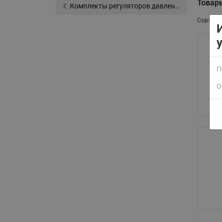
Товар
Комплекты регуляторов давления "после себя" VFG-2R/AFD-R
Сортиро
П
О