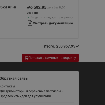
Ридан
ления
бки AF-R
₽
6 592.95
Цена без НДС
За 1 шт
Входит в складскую программу
С
Смотреть документацию
ые
Трубопроводная арматура
Стальные краны запорно-
регулирующие Ридан
нкты
ра
Итого: 253 957.95 ₽
Стальные краны шаровые
запорные Ридан
Положить комплект в корзину
Привод электрический АМВ
для шаровых кранов RJIP
Premium (Премиум)
Показать все
Обратная связь
Краны шаровые чугунные
Ридан
Контакты
тоты
Дистрибьюторы и сервисные партнеры
Латунные краны шаровые
Предложить идеи для улучшения
ы
запорные Ридан (код
065B83xxR)