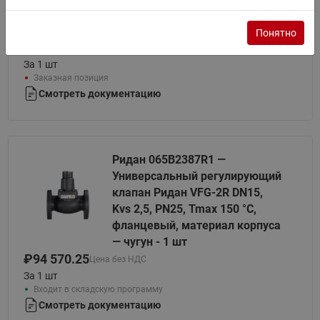
бар, корпус диафрагмы
углеродистая сталь - 1 шт
Понятно
₽
152 794.75
Цена без НДС
За 1 шт
Заказная позиция
Смотреть документацию
Ридан 065B2387R1 —
Универсальный регулирующий
клапан Ридан VFG-2R DN15,
Kvs 2,5, PN25, Tmax 150 °C,
фланцевый, материал корпуса
— чугун - 1 шт
₽
94 570.25
Цена без НДС
За 1 шт
Входит в складскую программу
Смотреть документацию