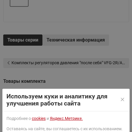
Товары серии
Техническая информация
Комплекты регуляторов давления "после себя" VFG-2R/AFD-R
Товары комплекта
Сортировать
По умолчанию
Используем куки и аналитику для
улучшения работы сайта
Ридан 003G1004R —
Регулирующий блок "после
Подробнее о
cookies
и
Яндекс.Метрике.
себя" AFD-R PN25 с
Оставаясь на сайте, вы соглашаетесь с их использованием.
диапазоном настройки 0.1-0.7