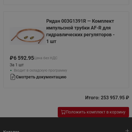
Ридан 003G1391R — Комплект
импульсной трубки AF-R для
гидравлических регуляторов -
1 шт
₽
6 592.95
Цена без НДС
За 1 шт
Входит в складскую программу
Смотреть документацию
Итого: 253 957.95 ₽
Положить комплект в корзину