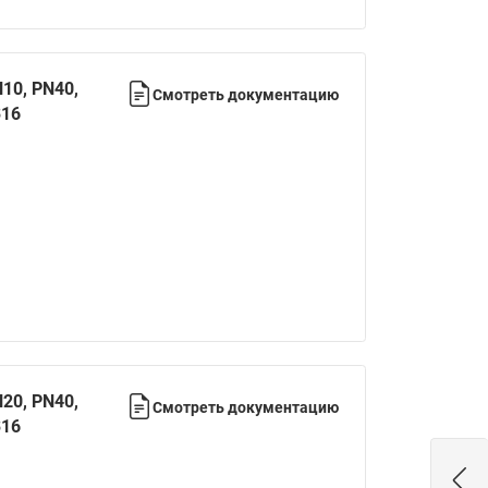
Ридан
ления
С
10, PN40,
Смотреть документацию
316
ые
Трубопроводная арматура
Стальные краны запорно-
регулирующие Ридан
нкты
ра
Стальные краны шаровые
запорные Ридан
Привод электрический АМВ
для шаровых кранов RJIP
Premium (Премиум)
Показать все
Краны шаровые чугунные
Ридан
20, PN40,
Смотреть документацию
тоты
316
Латунные краны шаровые
ы
запорные Ридан (код
065B83xxR)