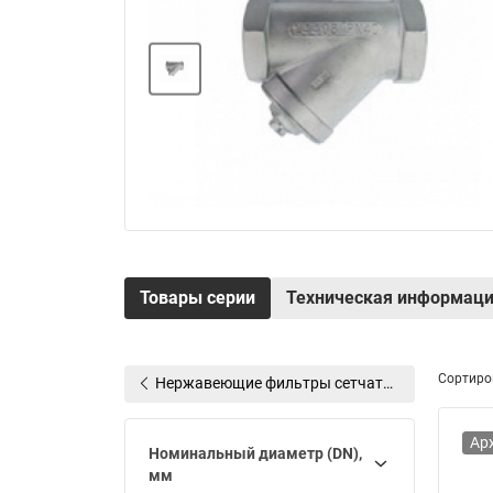
Электрообогрев
Системы водоснабжения
Товары серии
Техническая информац
Сортиро
Нержавеющие фильтры сетчатые Ридан
Ар
Номинальный диаметр (DN),
мм