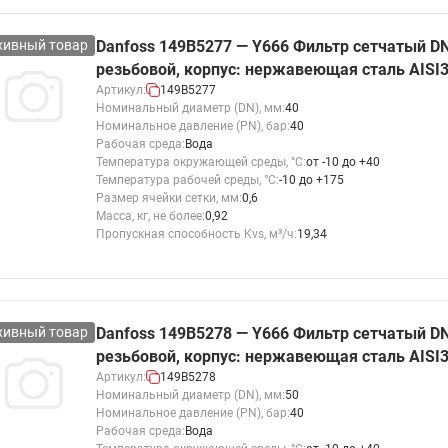
хивный товар
Danfoss 149B5277 — Y666 Фильтр сетчатый DN
резьбовой, корпус: нержавеющая сталь AISI
Артикул:
149B5277
Номинальный диаметр (DN), мм:
40
Номинальное давление (PN), бар:
40
Рабочая среда:
Вода
Температура окружающей среды, °С:
от -10 до +40
Температура рабочей среды, °С:
-10 до +175
Размер ячейки сетки, мм:
0,6
Масса, кг, не более:
0,92
Пропускная способность Kvs, м³/ч:
19,34
хивный товар
Danfoss 149B5278 — Y666 Фильтр сетчатый DN
резьбовой, корпус: нержавеющая сталь AISI
Артикул:
149B5278
Номинальный диаметр (DN), мм:
50
Номинальное давление (PN), бар:
40
Рабочая среда:
Вода