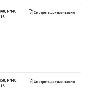
Латунные фильтры сетчатые
Ридан (код 065B83xxR)
40, PN40,
Смотреть документацию
316
Нержавеющие фильтры
сетчатые Ридан
Воздухоотводчики Airvent-R
(Вентиляция) Ридан (код
06583xxR)
Компенсаторы осевые
сильфонные Ридан
Регуляторы давления Ридан
Клапаны редукционные Ридан
Гибкие вставки
50, PN40,
Смотреть документацию
Предохранительные клапаны
316
RSV
Латунные краны шаровые
запорные Ридан (код