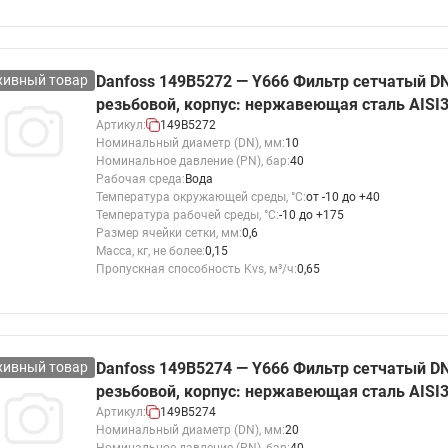
этажные для систем отоп
TDU-R Ридан
Показать все
Квартирные станции ШК
хивный товар
Danfoss 149B5272 — Y666 Фильтр сетчатый DN
Ридан
резьбовой, корпус: нержавеющая сталь AISI
Учёт тепловой энергии
Чиллеры (холодильн
Артикул:
149B5272
Коллекторы
машины)
Номинальный диаметр (DN), мм:
10
Квартирные приборы учёта
распределительные
Номинальное давление (PN), бар:
40
Чиллеры с воздушным
Рабочая среда:
Вода
Распределители INDIV
Квартирные тепловые пу
охлаждением конденсато
Температура окружающей среды, °С:
от -10 до +40
MyFlat
Коммерческий (Общедомовой)
серии RCH
Температура рабочей среды, °С:
-10 до +175
Размер ячейки сетки, мм:
0,6
учет тепловой энергии
Масса, кг, не более:
0,15
Показать все
Пропускная способность Kvs, м³/ч:
0,65
Автоматизированная система
учета энергоресурсов
хивный товар
Danfoss 149B5274 — Y666 Фильтр сетчатый DN
Узлы регулирования
Преобразователи час
резьбовой, корпус: нержавеющая сталь AISI
приточных установок
Преобразователь частот
Артикул:
149B5274
Номинальный диаметр (DN), мм:
20
Ридан RF-51
Узлы теплоснабжения с 3-