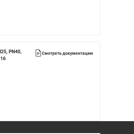
065B82xxR)
Латунные фильтры сетчатые
Ридан (код 065B82xxR)
Воздухоотводчики Airvent-R
Ридан (код 06582xxR)
25, PN40,
Смотреть документацию
316