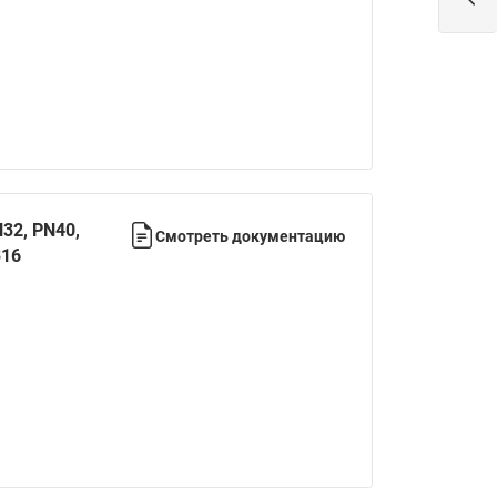
ы
Нержавеющие краны шаровые
запорные Ридан
Затворы дисковые Ридан
Латунные обратные клапаны
Ридан
Чугунные обратные клапаны/
затворы Ридан
32, PN40,
Смотреть документацию
Нержавеющие обратные
316
клапаны Ридан
Фильтры сетчатые Ридан ФСФ
Балансировочные клапаны для
наружных систем
Сильфонные компенсаторы
для наружных систем
Фильтры сетчатые Ридан ФСФ
для наружных систем