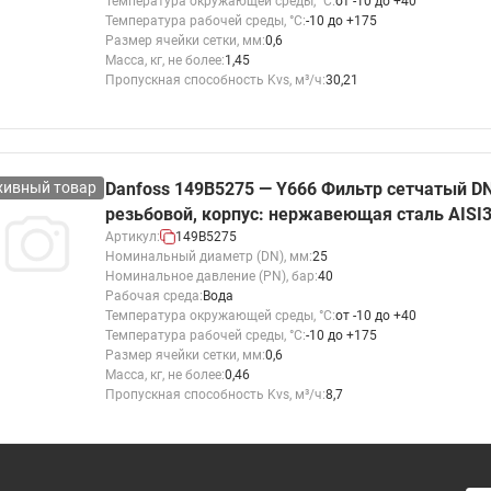
Температура окружающей среды, °С:
от -10 до +40
Температура рабочей среды, °С:
-10 до +175
Размер ячейки сетки, мм:
0,6
Масса, кг, не более:
1,45
Пропускная способность Kvs, м³/ч:
30,21
хивный товар
Danfoss 149B5275 — Y666 Фильтр сетчатый DN
резьбовой, корпус: нержавеющая сталь AISI
Артикул:
149B5275
Номинальный диаметр (DN), мм:
25
Номинальное давление (PN), бар:
40
Рабочая среда:
Вода
Температура окружающей среды, °С:
от -10 до +40
Температура рабочей среды, °С:
-10 до +175
Размер ячейки сетки, мм:
0,6
Масса, кг, не более:
0,46
Пропускная способность Kvs, м³/ч:
8,7