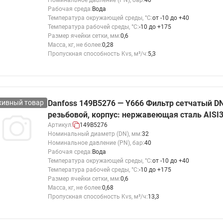
Номинальное давление (PN), бар:
40
ходовыми клапанами
Преобразователь частот
Рабочая среда:
Вода
Температура окружающей среды, °С:
от -10 до +40
Ридан RF-101
Узлы холодоснабжения с 3-
Температура рабочей среды, °С:
-10 до +175
ходовыми клапанами
Размер ячейки сетки, мм:
0,6
Масса, кг, не более:
0,28
Узлы теплоснабжения с
Пропускная способность Kvs, м³/ч:
5,3
комбинированным клапаном
AQT(F)-R
хивный товар
Danfoss 149B5276 — Y666 Фильтр сетчатый DN
резьбовой, корпус: нержавеющая сталь AISI
Артикул:
149B5276
Номинальный диаметр (DN), мм:
32
Номинальное давление (PN), бар:
40
Рабочая среда:
Вода
Температура окружающей среды, °С:
от -10 до +40
Температура рабочей среды, °С:
-10 до +175
Размер ячейки сетки, мм:
0,6
Масса, кг, не более:
0,68
Пропускная способность Kvs, м³/ч:
13,3