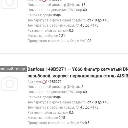
Насосы циркуляционные с
Насосные станции Water
комбинированные
Номинальный диаметр (DN), мм:
15
мокрым ротором RW Ридан
тип CW и PW
Номинальное давление (PN), бар:
40
Клапаны и электроприводы
Рабочая среда:
Вода
Насосы одноступенчатые
Насосные станции Water
для автоматизации местных
Температура окружающей среды, °С:
от -10 до +40
вертикальные ин-лайн RV
тип FS
вентиляционных установок
Температура рабочей среды, °С:
-10 до +175
Ридан
Размер ячейки сетки, мм:
0,6
Насосные станции Water
Аксессуары для регулирующих
Масса, кг, не более:
0,21
Насосы вертикальные
тип PM
клапанов
Пропускная способность Kvs, м³/ч:
1,03
многоступенчатые RMV Ридан
Показать все
Дренажная насосная ста
Показать все
Насосы горизонтальные
Узел учета огнетушащего
многоступенчатые RMHI Ридан
вещества
хивный товар
Danfoss 149B5271 — Y666 Фильтр сетчатый DN
Насосы циркуляционные с
Блочные холодильные
Коллекторы и
резьбовой, корпус: нержавеющая сталь AISI
мокрым ротором и
узлы
распределительные 
Артикул:
149B5271
электронным регулированием
Номинальный диаметр (DN), мм:
8
Стандартные блочные
Шкаф с индивидуальным
RWE Ридан
Номинальное давление (PN), бар:
40
холодильные узлы Ридан
ввода ШКСО-1 Ридан
Рабочая среда:
Вода
Насосы погружные дренажные
Температура окружающей среды, °С:
от -10 до +40
Узлы распределительные
RD Ридан
Температура рабочей среды, °С:
-10 до +175
этажные для систем
Размер ячейки сетки, мм:
0,6
водоснабжения WDU.3R
Масса, кг, не более:
0,15
Пропускная способность Kvs, м³/ч:
0,5
Узлы распределительные